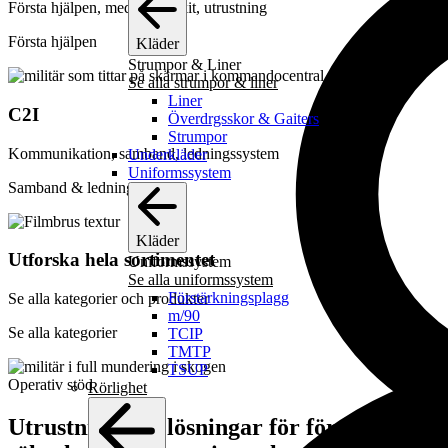
Första hjälpen, medicinska kit, utrustning
Första hjälpen
Kläder
Strumpor & Liner
Se alla strumpor & liner
Liner
C2I
Överdrgsskor & Gaiters
Strumpor
Kommunikation, samband, ledningssystem
Underkläder
Uniformssystem
Samband & ledning
Kläder
Utforska hela sortimentet
Uniformssystem
Se alla uniformssystem
Förstärkningsplagg
Se alla kategorier och produkter
m/90
Se alla kategorier
TCIP
TMTP
TSUP
Operativ stöd
Rörlighet
Utrustning och lösningar för försvar,