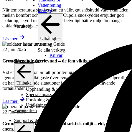
Vattenrening
När temperaturen sjunker kan ett välbyggt snöskydd vara skillnaden
Verktyg
mellan komfort och nedkylning. Cupola-snöskyddet erbjuder god
isolering, skydd mot vind och en betydligt bättre miljö än många
enklare vinterbivacker.
Varukorg
Uthållighet
Läs mer
Guide
Verktyg
22 juni 2026
Se alla verktyg
Knivar
Operativt stöd
Grundläggande överlevnad – de fem viktigaste färdigheterna
Vid en nödsituation är rätt prioriteringar avgörande. Här går vi
igenom de fem viktigaste överlevnadsfärdigheterna som hjälper dig
Tillbaka
att hantera oväntade situationer i naturen och under krävande
förhållanden.
Upphandling & inköpsstöd
Specialanpassade lösningar
Forskning & utveckling
Läs mer
Utbildning
Guide
Varumärken
22 juni 2026
Support & dokumentation
Grundläggande överlevnad i subarktisk miljö – eld, vatten och
energi