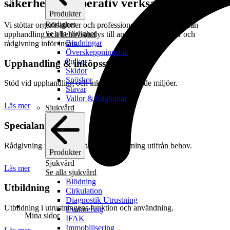
säkerhet och operativ verksamhet
Produkter
Rörlighet
Vi stöttar organisationer och professionella användare – från
Se alla rörlighet
upphandling och behovsanalys till anpassade lösningar och
Bindningar
rådgivning inför insats.
Överskeppningsbåt
Pulkor
Upphandling & inköpsstöd
Skidor
Snöskor
Stöd vid upphandling och inköp för krävande miljöer.
Stavar
Vallor & Stighudar
Läs mer
Sjukvård
Specialanpassning
Rådgivning för att säkerställa rätt utrustning utifrån behov.
Produkter
Sjukvård
Läs mer
Se alla sjukvård
Blödning
Utbildning
Cirkulation
Diagnostik Utrustning
Utbildning i utrustningens funktion och användning.
Evakuering
Mina sidor
IFAK
Immobilisering