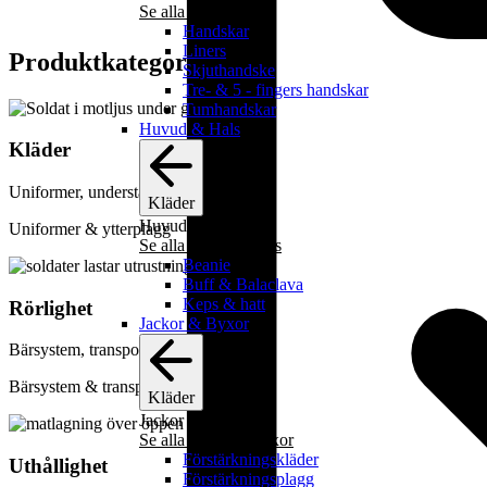
Se alla handskar
Handskar
Liners
Produktkategorier
Skjuthandske
Tre- & 5 - fingers handskar
Tumhandskar
Huvud & Hals
Kläder
Uniformer, underställ, ytterplagg
Kläder
Huvud & Hals
Uniformer & ytterplagg
Se alla huvud & hals
Beanie
Buff & Balaclava
Keps & hatt
Rörlighet
Jackor & Byxor
Bärsystem, transport, mobil utrustning
Bärsystem & transport
Kläder
Jackor & Byxor
Se alla jackor & byxor
Förstärkningskläder
Uthållighet
Förstärkningsplagg