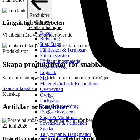
Produkter
Uthållighet
Långsiktiga samarbeten
Se alla uthållighet
Bagar
Vi arbetar nära våra kunder över tid.
Belysning
Bivy Bags
Fältflaskor & Termosar
Produktlistor
Fältkökssystem
Förläggningsmaterial
Skapa produktlistor för snabbare inköp
Liggunderlag
Logistik
Samla utrustning och skicka direkt som offertförfrågan.
Mat
Materielvård och Reparationer
Skapa inköpslista
Överlevnad
Kunskap
Övrigt
Packpåsar
Artiklar och nyheter
Ryggsäcksöverdrag
Ryggsäckssystem
Sågar & Multitools
Guide
Sovsäckar & Fälttäcken
22 juni 2026
Spadar
Tält, tarpar & Hängmattor
Bygg ett Cupola-snöskydd – effektivt skydd i vintermiljö
Tälttillbehör