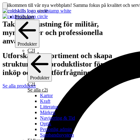
Välkommen till vår nya webbplats! Samma fokus på kvalitet och servic
Produkter
Taktisk utrustning för militär,
myndigheter och professionella
användare
Produkter
C2I
Utforska vårt sortiment och skapa
strukturerade produktlistor för effektiva
inköp och offertförfrågningar.
Produkter
C2I
Se alla produkter
Se alla c2i
Kartor
Kraft
Litteratur
Märken
Navigering & Tid
Optik
Personlig admin
Sambandssystem