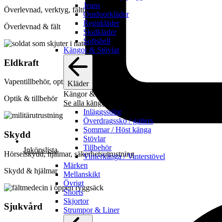
Jeans
Överlevnad, verktyg, fältutrustning
Outdoorkläder
Regnkläder
Överlevnad & fält
Skalkläder
Softshell
Kängor & Stövlar
Eldkraft
Vapentillbehör, optik, utrustning
Kläder
Kängor & Stövlar
Optik & tillbehör
Se alla kängor & stövlar
Inläggssulor
Överdragssko / gaiters
Sommar / Höst känga
Skydd
Stövlar
Tillbehör
Inköpslista
Hörselskydd, hjälmar, säkerhetsutrustning
Vinterkänga / Vinterstövel
Märken
Skydd & hjälmar
Mellanskikt
Övrigt
Shorts
Skjortor
Sjukvård
Strumpor & Liner