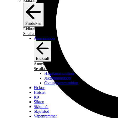
Eldkraft
Produkter
Eldkraft
Se alla eldkraft
Ammunition
Eldkraft
Ammunition
Se alla ammunition
Hagelammunition
Jaktammunition
Övningsammunition
Fickor
Hölster
K9
Sikten
Skjutmål
Skjutstöd
Vapenremmar