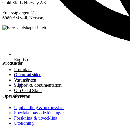
Cold Skills Norway AS
Follevågvegen 51,
6980 Askvoll, Norway
English
Produkter
Produkter
Alla produkter
Operativt stöd
Varumärken
Varumärken
Inköpslista
Support & dokumentation
Om Cold Skills
Kontakt
Operativt stöd
Upphandling & inköpsstöd
Specialanpassade lösningar
Forskning & utveckling
Utbildning