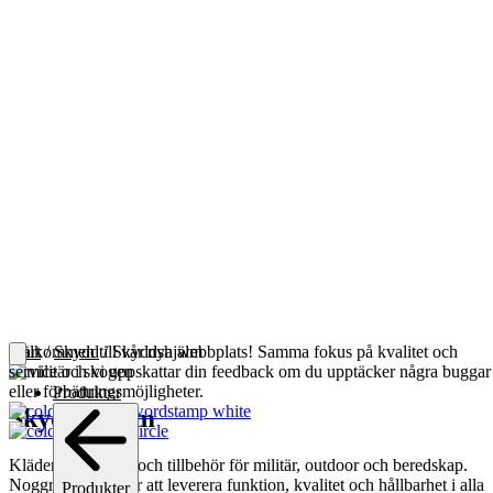
Välkommen till vår nya webbplats! Samma fokus på kvalitet och
Start
/
Skydd
/ Skyddshjälm
service och vi uppskattar din feedback om du upptäcker några buggar
eller förbättringsmöjligheter.
Produkter
Skyddshjälm
Kläder, utrustning och tillbehör för militär, outdoor och beredskap.
Noggrant utvalt för att leverera funktion, kvalitet och hållbarhet i alla
Produkter