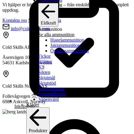
Ammunition
Vi hjälper er hitta rätt utrustning – från enskild produkt till komplett
uppdrag.
Kontakta oss
Skapa inköpslista
Eldkraft
info@coldskills.com
Ammunition
Se alla ammunition
Hagelammunition
Jaktammunition
Cold Skills AB
Övningsammunition
Fickor
Åsenvägen 10
Hölster
54631 Karlsborg, Sweden
K9
Sikten
Skjutmål
Skjutstöd
Cold Skills Norway AS
Vapenremmar
Vapentillbehör
Follevågvegen 51,
Vapenvård
6980 Askvoll, Norway
Kläder
Inköpslista
Produkter