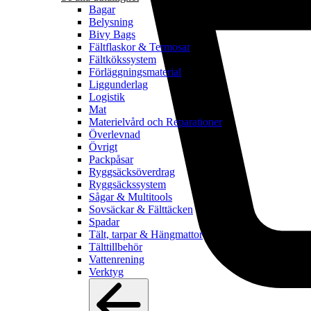
Bagar
Belysning
Bivy Bags
Fältflaskor & Termosar
Fältkökssystem
Förläggningsmaterial
Liggunderlag
Logistik
Mat
Materielvård och Reparationer
Överlevnad
Övrigt
Packpåsar
Ryggsäcksöverdrag
Ryggsäckssystem
Sågar & Multitools
Sovsäckar & Fälttäcken
Spadar
Tält, tarpar & Hängmattor
Tälttillbehör
Vattenrening
Verktyg