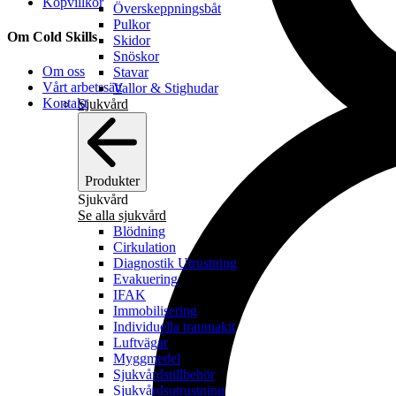
Köpvillkor
Överskeppningsbåt
Pulkor
Om Cold Skills
Skidor
Snöskor
Om oss
Stavar
Vårt arbetssätt
Vallor & Stighudar
Kontakt
Sjukvård
Produkter
Sjukvård
Se alla sjukvård
Blödning
Cirkulation
Diagnostik Utrustning
Evakuering
IFAK
Immobilisering
Individuella traumakit
Luftvägar
Myggmedel
Sjukvårdstillbehör
Sjukvårdsutrustning