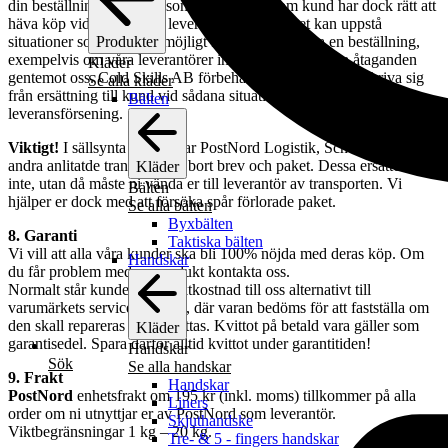
din beställning så snabbt som möjligt. Du som kund har dock rätt att
häva köp vid omfattande leveransförsening. Det kan uppstå
situationer som gör det omöjligt för oss att fullfölja en beställning,
Produkter
exempelvis om våra leverantörer inte kan fullfölja sina åtaganden
Kläder
gentemot oss. Cold Skills AB förbehåller sig rätten att friskriva sig
Se alla kläder
från ersättning till kund vid sådana situationer eller vid
Bälten
leveransförsening.
Viktigt!
I sällsynta fall slarvar PostNord Logistik, Schenker och
andra anlitatde transportörer bort brev och paket. Dessa ersätter vi
Kläder
inte, utan då måste ni vända er till leverantör av transporten. Vi
Bälten
hjälper er dock med att försöka spår förlorade paket.
Se alla bälten
Byxbälten
8. Garanti
Taktiska bälten
Vi vill att alla våra kunder ska bli 100% nöjda med deras köp. Om
Handskar
du får problem med en produkt kontakta oss.
Normalt står kunden för fraktkostnad till oss alternativt till
varumärkets serviceverkstad, där varan bedöms för att fastställa om
den skall repareras eller ersättas. Kvittot på betald vara gäller som
Kläder
garantisedel. Spara därför alltid kvittot under garantitiden!
Handskar
Sök
Se alla handskar
9. Frakt
Handskar
PostNord
enhetsfrakt om 195 kr (inkl. moms) tillkommer på alla
Liners
order om ni utnyttjar er av PostNord som leverantör.
Skjuthandske
Viktbegränsningar 1 kg – 20 kg.
Tre- & 5 - fingers handskar