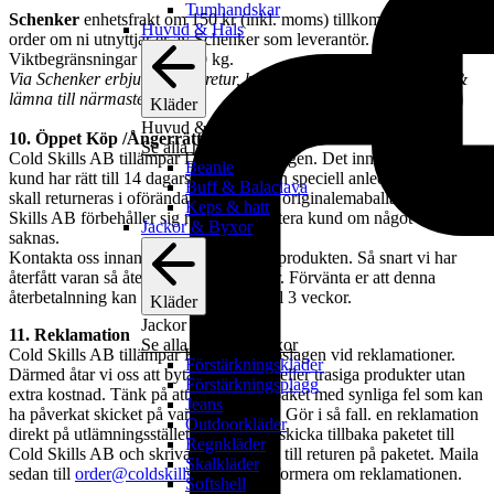
Tumhandskar
Schenker
enhetsfrakt om 150 kr (inkl. moms) tillkommer på alla
Huvud & Hals
order om ni utnyttjar er av Schenker som leverantör.
Viktbegränsningar 1 kg – 20 kg.
Via Schenker erbjuder vi fri retur, bara att vända på postlappen &
lämna till närmaste ombud.
Kläder
Huvud & Hals
10. Öppet Köp /Ångerrätt
Se alla huvud & hals
Cold Skills AB tillämpar Distansavtalslagen. Det innebär att du som
Beanie
kund har rätt till 14 dagars returrätt, utan speciell anledning. Varan
Buff & Balaclava
skall returneras i oförändart skick och i originalemaballaget. Cold
Keps & hatt
Skills AB förbehåller sig rätten att debitera kund om något skulle
Jackor & Byxor
saknas.
Kontakta oss innan du skickar tillbaka produkten. Så snart vi har
återfått varan så återbetalas dina pengar. Förvänta er att denna
återbetalnning kan komma att ta upp till 3 veckor.
Kläder
Jackor & Byxor
11. Reklamation
Se alla jackor & byxor
Cold Skills AB tillämpar Kosumentköpslagen vid reklamationer.
Förstärkningskläder
Därmed åtar vi oss att byta ut felaktiga eller trasiga produkter utan
Förstärkningsplagg
extra kostnad. Tänk på att inte lösa ut paket med synliga fel som kan
Jeans
ha påverkat skicket på varan ni beställt. Gör i så fall. en reklamation
Outdoorkläder
direkt på utlämningsstället och be dem skicka tillbaka paketet till
Regnkläder
Cold Skills AB och skriva anledningen till returen på paketet. Maila
Skalkläder
sedan till
order@coldskills.se
för att informera om reklamationen.
Softshell