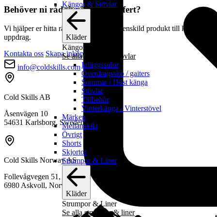
Kängor & Stövlar
Behöver ni rådgivning eller offert?
Vi hjälper er hitta rätt utrustning – från enskild produkt till komplett
uppdrag.
Kläder
Kängor & Stövlar
Kontakta oss
Skapa inköpslista
Se alla kängor & stövlar
Inläggssulor
info@coldskills.com
Överdragssko / gaiters
Sommar / Höst känga
Stövlar
Cold Skills AB
Tillbehör
Vinterkänga / Vinterstövel
Åsenvägen 10
Märken
54631 Karlsborg, Sweden
Mellanskikt
Övrigt
Shorts
Skjortor
Cold Skills Norway AS
Strumpor & Liner
Follevågvegen 51,
6980 Askvoll, Norway
Kläder
Strumpor & Liner
Se alla strumpor & liner