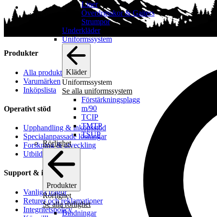
Liner
Överdrgsskor & Gaiters
Inköpslista
Strumpor
Underkläder
Uniformssystem
Produkter
Kläder
Alla produkter
Varumärken
Uniformssystem
Inköpslista
Se alla uniformssystem
Förstärkningsplagg
m/90
Operativt stöd
TCIP
TMTP
Upphandling & inköpsstöd
TSUP
Specialanpassade lösningar
Rörlighet
Forskning & utveckling
Utbildning
Support & information
Produkter
Vanliga frågor
Rörlighet
Returer och reklamationer
Se alla rörlighet
Integritetspolicy
Bindningar