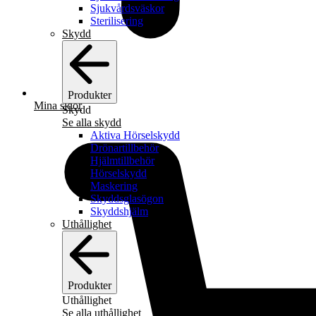
Sjukvårdsväskor
Sterilisering
Skydd
Produkter
Mina sidor
Skydd
Se alla skydd
Aktiva Hörselskydd
Drönartillbehör
Hjälmtillbehör
Hörselskydd
Maskering
Skyddsglasögon
Skyddshjälm
Uthållighet
Produkter
Uthållighet
Se alla uthållighet