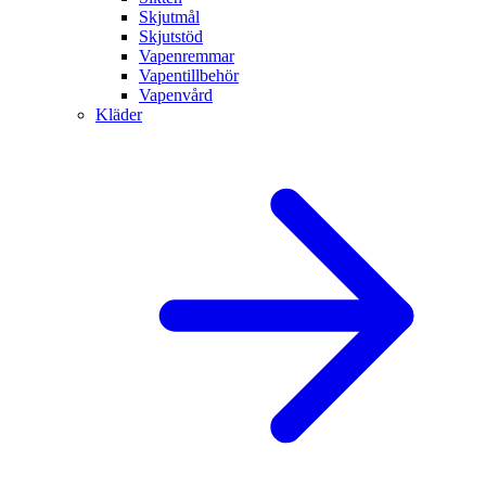
Skjutmål
Skjutstöd
Vapenremmar
Vapentillbehör
Vapenvård
Kläder