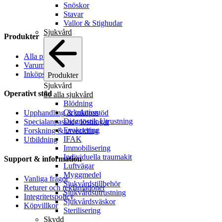
Snöskor
Stavar
Vallor & Stighudar
Sjukvård
Produkter
Alla produkter
Varumärken
Inköpslista
Produkter
Sjukvård
Operativt stöd
Se alla sjukvård
Blödning
Cirkulation
Upphandling & inköpsstöd
Diagnostik Utrustning
Specialanpassade lösningar
Evakuering
Forskning & utveckling
IFAK
Utbildning
Immobilisering
Individuella traumakit
Support & information
Luftvägar
Myggmedel
Vanliga frågor
Sjukvårdstillbehör
Returer och reklamationer
Sjukvårdsutrustning
Integritetspolicy
Sjukvårdsväskor
Köpvillkor
Sterilisering
Skydd