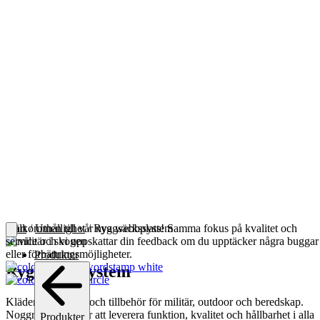
Välkommen till vår nya webbplats! Samma fokus på kvalitet och
Start
/
Uthållighet
/ Ryggsäckssystem
service och vi uppskattar din feedback om du upptäcker några buggar
eller förbättringsmöjligheter.
Produkter
Ryggsäckssystem
Kläder, utrustning och tillbehör för militär, outdoor och beredskap.
Noggrant utvalt för att leverera funktion, kvalitet och hållbarhet i alla
Produkter