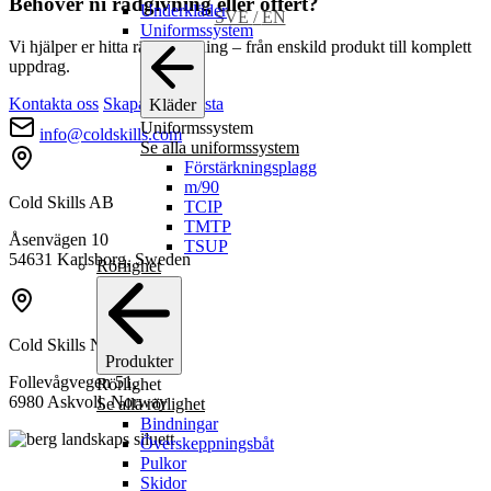
Behöver ni rådgivning eller offert?
Underkläder
varianter.
SVE
/
EN
Uniformssystem
De
Vi hjälper er hitta rätt utrustning – från enskild produkt till komplett
olika
uppdrag.
alternativen
kan
Kontakta oss
Skapa inköpslista
Kläder
väljas
Uniformssystem
på
info@coldskills.com
Se alla uniformssystem
produktsidan
Förstärkningsplagg
m/90
Cold Skills AB
TCIP
TMTP
Åsenvägen 10
TSUP
54631 Karlsborg, Sweden
Rörlighet
Cold Skills Norway AS
Produkter
Follevågvegen 51,
Rörlighet
6980 Askvoll, Norway
Se alla rörlighet
Bindningar
Överskeppningsbåt
Pulkor
Skidor