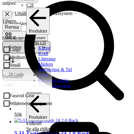
miljöer.
C2I
Start
/
Uthållighet
/ Ryggsäckssystem
Filtrera
10 Produkter
Rensa
Produkter
C2I
Storlek
Ryggsäckssystem
Se alla c2i
Kartor
Large
Kraft
Medium
Litteratur
Märken
Small
Navigering & Tid
Optik
Varumärke
Personlig admin
Sambandssystem
5.11 Tactical
Eldkraft
Faravid Gear
Wilderness Equipment
Filtrera
Visa produkter
Sök
Produkter
Eldkraft
Se alla eldkraft
5.11 Tactical Rush 24 2.0 Back