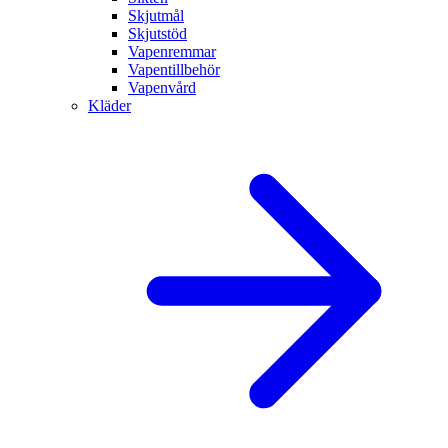
Skjutmål
Skjutstöd
Vapenremmar
Vapentillbehör
Vapenvård
Kläder