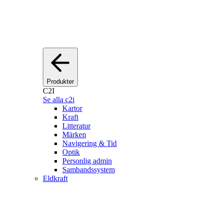
Produkter
C2I
Se alla c2i
Kartor
Kraft
Litteratur
Märken
Navigering & Tid
Optik
Personlig admin
Sambandssystem
Eldkraft