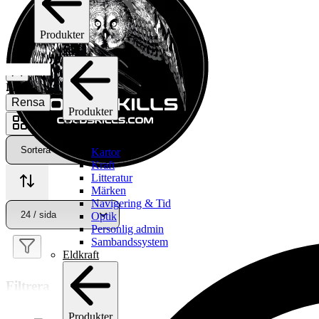
Produkter
C2I
Start
/
C2I
/ Litteratur
Filtrera
3 Produkter
Rensa
Produkter
Visa produkter
C2I
Litteratur
Se alla c2i
Kartor
Kraft
Litteratur
Märken
Navigering & Tid
Optik
Personlig admin
Sambandssystem
Eldkraft
Filtrera
Produkter