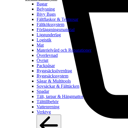
Bagar
Belysning
Bivy Bags
Fältflaskor & Termosar
Fältkökssystem
Förläggningsmaterial
Liggunderlag
Logistik
Mat
Materielvård och Reparationer
Överlevnad
Övrigt
Packpåsar
Ryggsäcksöverdrag
Ryggsäckssystem
Sågar & Multitools
Sovsäckar & Fälttäcken
Spadar
Tält, tarpar & Hängmattor
Tälttillbehör
Vattenrening
Verktyg