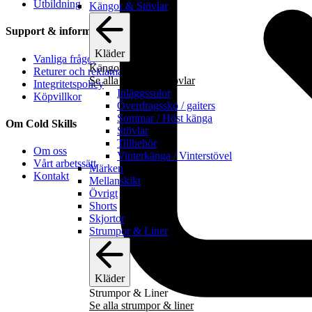
Utbildning
Kängor & Stövlar
Support & information
Kläder
Vanliga frågor
Kängor & Stövlar
Returer och reklamationer
Se alla kängor & stövlar
Integritetspolicy
Inläggssulor
Köpvillkor
Överdragssko / gaiters
Sommar / Höst känga
Om Cold Skills
Stövlar
Tillbehör
Om oss
Vinterkänga / Vinterstövel
Vårt arbetssätt
Märken
Kontakt
Mellanskikt
Övrigt
Shorts
Skjortor
Strumpor & Liner
Kläder
Strumpor & Liner
Se alla strumpor & liner