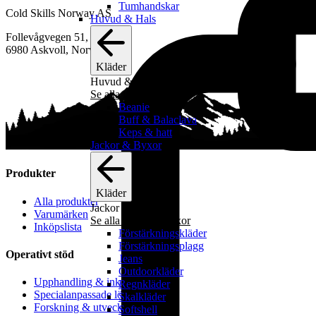
Tumhandskar
Cold Skills Norway AS
Huvud & Hals
Follevågvegen 51,
6980 Askvoll, Norway
Kläder
Huvud & Hals
Se alla huvud & hals
Beanie
Buff & Balaclava
Keps & hatt
Jackor & Byxor
Produkter
Kläder
Alla produkter
Jackor & Byxor
Varumärken
Se alla jackor & byxor
Inköpslista
Förstärkningskläder
Förstärkningsplagg
Operativt stöd
Jeans
Outdoorkläder
Upphandling & inköpsstöd
Regnkläder
Specialanpassade lösningar
Skalkläder
Forskning & utveckling
Softshell