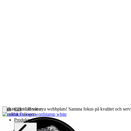
Välkommen till vår nya webbplats! Samma fokus på kvalitet och servic
Start
/
C2I
/ Litteratur
Produkter