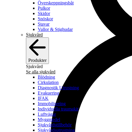
Överskeppningsbåt
Pulkor
Skidor
Snöskor
Stavar
Vallor & Stighudar
Sjukvård
Produkter
Sjukvård
Se alla sjukvård
Blödning
Cirkulation
Diagnostik Utrustning
Evakuering
IFAK
Immobilisering
Individuella traumakit
Luftvägar
Myggmedel
Sjukvårdstillbehör
Sjukvårdsutrustning