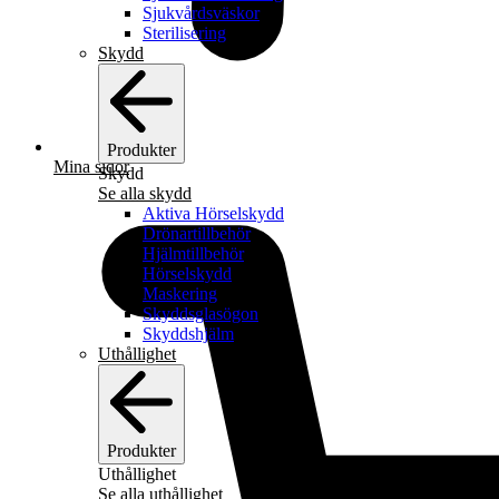
Sjukvårdsväskor
Sterilisering
Skydd
Produkter
Mina sidor
Skydd
Se alla skydd
Aktiva Hörselskydd
Drönartillbehör
Hjälmtillbehör
Hörselskydd
Maskering
Skyddsglasögon
Skyddshjälm
Uthållighet
Produkter
Uthållighet
Se alla uthållighet