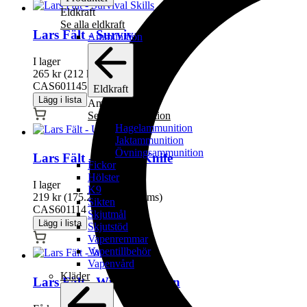
Eldkraft
Se alla eldkraft
Lars Fält - Survival Skills
Ammunition
I lager
265
kr
(
212
kr
exkl moms)
CAS601145
Eldkraft
Lägg i lista
Ammunition
Se alla ammunition
Hagelammunition
Jaktammunition
Övningsammunition
Lars Fält - Using a Knife
Fickor
Hölster
I lager
K9
219
kr
(
175.20
kr
exkl moms)
Sikten
CAS601114
Skjutmål
Lägg i lista
Skjutstöd
Vapenremmar
Vapentillbehör
Vapenvård
Kläder
Lars Fält - Winter Edition