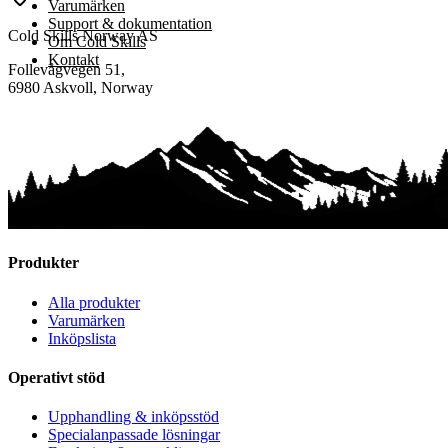
Varumärken
Support & dokumentation
Cold Skills Norway AS
Om Cold Skills
Kontakt
Follevågvegen 51,
6980 Askvoll, Norway
Produkter
Alla produkter
Varumärken
Inköpslista
Operativt stöd
Upphandling & inköpsstöd
Specialanpassade lösningar