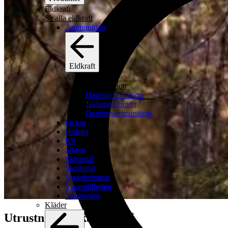
Eldkraft
Se alla eldkraft
Ammunition
Eldkraft
Ammunition
Se alla ammunition
Hagelammunition
Jaktammunition
Övningsammunition
Fickor
Hölster
K9
Sikten
Skjutmål
Skjutstöd
Vapenremmar
Vapentillbehör
Vapenvård
Kläder
Utrustning du kan lita på