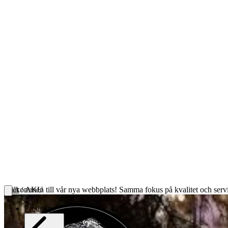
Välkommen till vår nya webbplats! Samma fokus på kvalitet och servic
Start
/ AKU
Produkter