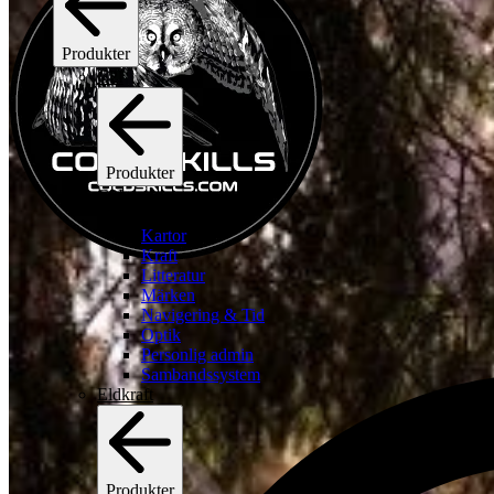
Produkter
C2I
Produkter
C2I
Se alla c2i
Kartor
Kraft
Litteratur
Märken
Navigering & Tid
Optik
Personlig admin
Sambandssystem
Eldkraft
Produkter