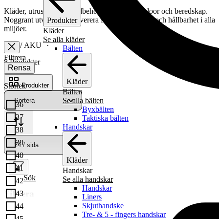
Kläder, utrustning och tillbehör för militär, outdoor och beredskap.
Noggrant utvalt för att leverera funktion, kvalitet och hållbarhet i alla
Produkter
miljöer.
Kläder
Se alla kläder
Start
/ AKU
Bälten
Filtrera
8 Produkter
Rensa
Kläder
Storlek
Produkter
Bälten
Se alla bälten
36
Byxbälten
37
Taktiska bälten
Handskar
38
39
40
Kläder
41
Handskar
Sök
Se alla handskar
42
Handskar
Filtrera
43
Liners
Skjuthandske
44
Tre- & 5 - fingers handskar
45