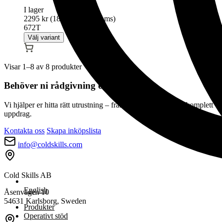
I lager
2295
kr
(
1836
kr
exkl moms)
672T
Välj variant
Den
här
produkten
Visar 1–8 av 8 produkter
har
flera
Behöver ni rådgivning eller offert?
varianter.
De
Vi hjälper er hitta rätt utrustning – från enskild produkt till komplett
olika
uppdrag.
alternativen
kan
Kontakta oss
Skapa inköpslista
väljas
på
info@coldskills.com
produktsidan
Cold Skills AB
English
Åsenvägen 10
54631 Karlsborg, Sweden
Produkter
Operativt stöd