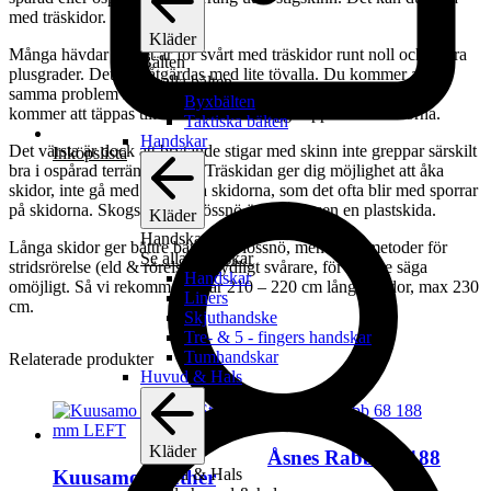
med träskidor.
Kläder
Många hävdar att det är för svårt med träskidor runt noll och några
Bälten
plusgrader. Det kan åtgärdas med lite tövalla. Du kommer att ha
Se alla bälten
samma problem med plastskidor utrustade med skinn. Skinnen
Byxbälten
kommer att täppas till med snö som byggs upp under skidorna.
Taktiska bälten
Handskar
Det värsta är dock att brytande stigar med skinn inte greppar särskilt
Inköpslista
bra i ospårad terräng i snön. Träskidan ger dig möjlighet att åka
skidor, inte gå med de flådda skidorna, som det ofta blir med sporrar
på skidorna. Skogsskidan i lössnö är överlägsen en plastskida.
Kläder
Handskar
Långa skidor ger bättre bärighet i lössnö, men då är metoder för
Se alla handskar
stridsrörelse (eld & rörelse) betydligt svårare, för att inte säga
Handskar
omöjligt. Så vi rekommenderar 210 – 220 cm långa skidor, max 230
Liners
cm.
Skjuthandske
Tre- & 5 - fingers handskar
Tumhandskar
Relaterade produkter
Huvud & Hals
Kläder
Åsnes Rabb 68 188
Huvud & Hals
Kuusamo Leather