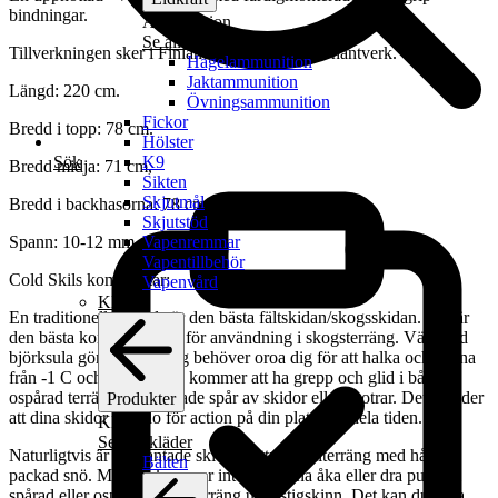
bindningar.
Ammunition
Se alla ammunition
Tillverkningen sker i Finland och är till 100% hantverk.
Hagelammunition
Jaktammunition
Längd: 220 cm.
Övningsammunition
Fickor
Bredd i topp: 78 cm.
Hölster
Sök
K9
Bredd midja: 71 cm,
Sikten
Skjutmål
Bredd i backhasorna: 78 cm.
Skjutstöd
Vapenremmar
Spann: 10-12 mm.
Vapentillbehör
Cold Skils kommentar:
Vapenvård
Kläder
En traditionell träskida är den bästa fältskidan/skogsskidan. Det är
den bästa kompromissen för användning i skogsterräng. Vältjärad
björksula gör att du aldrig behöver oroa dig för att halka och fastna
från -1 C och kallare. Du kommer att ha grepp och glid i både
ospårad terräng och spårade spår av skidor eller skotrar. Det betyder
Produkter
att dina skidor är redo för action på din plats etc. hela tiden.
Kläder
Se alla kläder
Naturligtvis är stålkantade skidor bättre i fjällterräng med hårt
Bälten
packad snö. Men du kommer inte att kunna åka eller dra pulkor i
spårad eller ospårad skogsterräng utan stigskinn. Det kan du göra