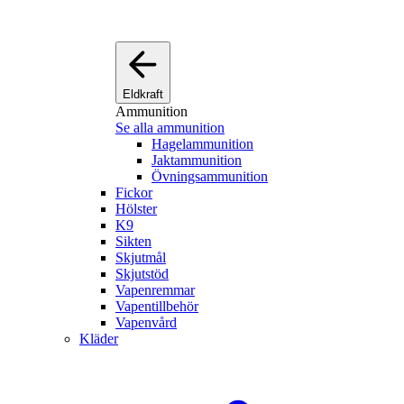
Eldkraft
Ammunition
Se alla ammunition
Hagelammunition
Jaktammunition
Övningsammunition
Fickor
Hölster
K9
Sikten
Skjutmål
Skjutstöd
Vapenremmar
Vapentillbehör
Vapenvård
Kläder