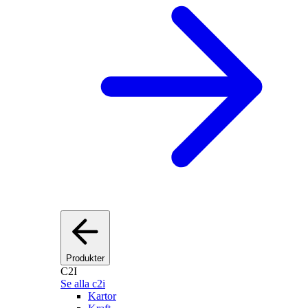
Produkter
C2I
Se alla c2i
Kartor