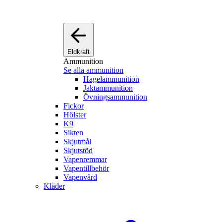
Eldkraft
Ammunition
Se alla ammunition
Hagelammunition
Jaktammunition
Övningsammunition
Fickor
Hölster
K9
Sikten
Skjutmål
Skjutstöd
Vapenremmar
Vapentillbehör
Vapenvård
Kläder