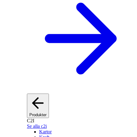
Produkter
C2I
Se alla c2i
Kartor