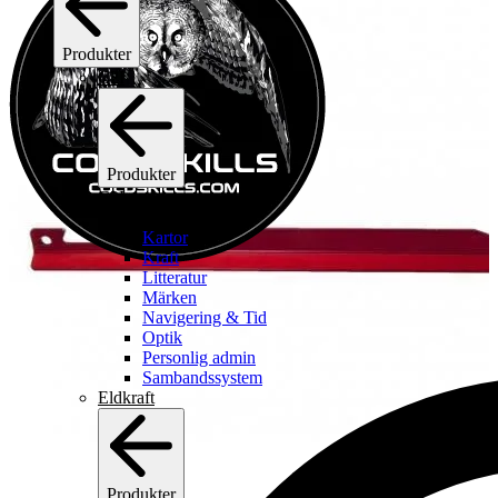
Produkter
C2I
Produkter
C2I
Se alla c2i
Kartor
Kraft
Litteratur
Märken
Navigering & Tid
Optik
Personlig admin
Sambandssystem
Eldkraft
Produkter