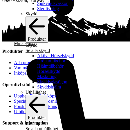
6980 Askvoll, Norway
Sjukvårdsväskor
Sterilisering
Skydd
Produkter
Mina sidor
Skydd
Se alla skydd
Produkter
Aktiva Hörselskydd
Drönartillbehör
Alla produkter
Hjälmtillbehör
Varumärken
Hörselskydd
Inköpslista
Maskering
Skyddsglasögon
Operativt stöd
Skyddshjälm
Uthållighet
Upphandling & inköpsstöd
Specialanpassade lösningar
Forskning & utveckling
Utbildning
Produkter
Support & information
Uthållighet
Se alla uthållighet