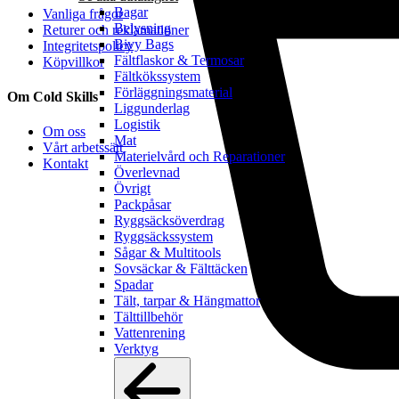
Bagar
Vanliga frågor
Belysning
Returer och reklamationer
Bivy Bags
Integritetspolicy
Fältflaskor & Termosar
Köpvillkor
Fältkökssystem
Förläggningsmaterial
Om Cold Skills
Liggunderlag
Logistik
Om oss
Mat
Vårt arbetssätt
Materielvård och Reparationer
Kontakt
Överlevnad
Övrigt
Packpåsar
Ryggsäcksöverdrag
Ryggsäckssystem
Sågar & Multitools
Sovsäckar & Fälttäcken
Spadar
Tält, tarpar & Hängmattor
Tälttillbehör
Vattenrening
Verktyg