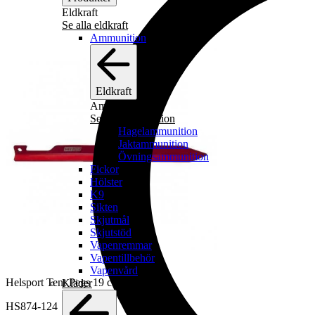
Eldkraft
Se alla eldkraft
Ammunition
Eldkraft
Ammunition
Se alla ammunition
Hagelammunition
Jaktammunition
Övningsammunition
Fickor
Hölster
K9
Sikten
Skjutmål
Skjutstöd
Vapenremmar
Vapentillbehör
Vapenvård
Helsport Tent Pegs 19 cm
Kläder
HS874-124