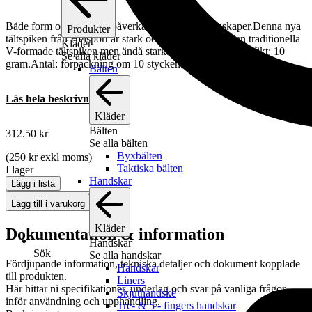
Både form och material påverkar tältspikens egenskaper.Denna nya
Produkter
tältspiken från Helsport är stark och 33% lättare än den traditionella
Kläder
V-formade tältspiken men ändå starkare.Storlek: 19 cm.Vikt: 10
Se alla kläder
gram.Antal: förpackning om 10 stycken.
Bälten
Läs hela beskrivningen
Kläder
Bälten
312.50
kr
Se alla bälten
Byxbälten
(
250
kr
exkl moms)
Taktiska bälten
I lager
Handskar
Lägg i lista
Lägg till i varukorg
Kläder
Dokumentation & information
Handskar
Sök
Se alla handskar
Fördjupande information, tekniska detaljer och dokument kopplade
Handskar
till produkten.
Liners
Här hittar ni specifikationer, underlag och svar på vanliga frågor
Skjuthandske
inför användning och upphandling.
Tre- & 5 - fingers handskar