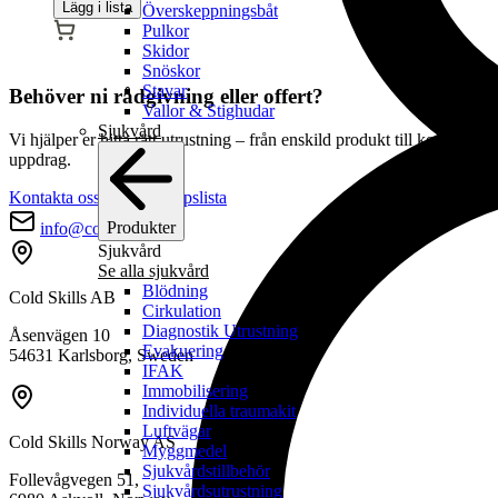
Lägg i lista
Överskeppningsbåt
Pulkor
Skidor
Snöskor
Stavar
Behöver ni rådgivning eller offert?
Vallor & Stighudar
Sjukvård
Vi hjälper er hitta rätt utrustning – från enskild produkt till komplett
uppdrag.
Kontakta oss
Skapa inköpslista
Produkter
info@coldskills.com
Sjukvård
Se alla sjukvård
Blödning
Cold Skills AB
Cirkulation
Diagnostik Utrustning
Åsenvägen 10
Evakuering
54631 Karlsborg, Sweden
IFAK
Immobilisering
Individuella traumakit
Luftvägar
Cold Skills Norway AS
Myggmedel
Sjukvårdstillbehör
Follevågvegen 51,
Sjukvårdsutrustning