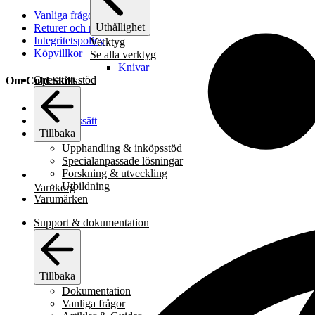
Vanliga frågor
Uthållighet
Returer och reklamationer
Integritetspolicy
Verktyg
Köpvillkor
Se alla verktyg
Knivar
Operativt stöd
Om Cold Skills
Om oss
Vårt arbetssätt
Tillbaka
Kontakt
Upphandling & inköpsstöd
Specialanpassade lösningar
Forskning & utveckling
Utbildning
Varukorg
Varumärken
Support & dokumentation
Tillbaka
Dokumentation
Vanliga frågor