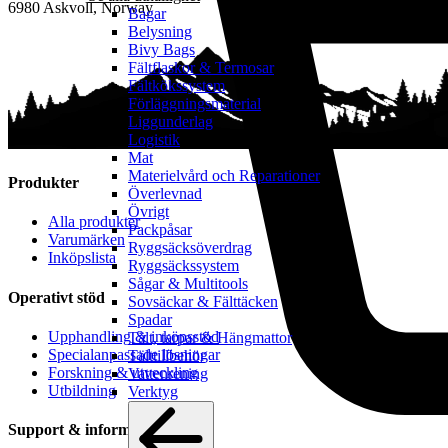
6980 Askvoll, Norway
Bagar
Belysning
Bivy Bags
Fältflaskor & Termosar
Fältkökssystem
Förläggningsmaterial
Liggunderlag
Logistik
Mat
Materielvård och Reparationer
Produkter
Överlevnad
Övrigt
Alla produkter
Packpåsar
Varumärken
Ryggsäcksöverdrag
Inköpslista
Ryggsäckssystem
Sågar & Multitools
Operativt stöd
Sovsäckar & Fälttäcken
Spadar
Upphandling & inköpsstöd
Tält, tarpar & Hängmattor
Specialanpassade lösningar
Tälttillbehör
Forskning & utveckling
Vattenrening
Utbildning
Verktyg
Support & information