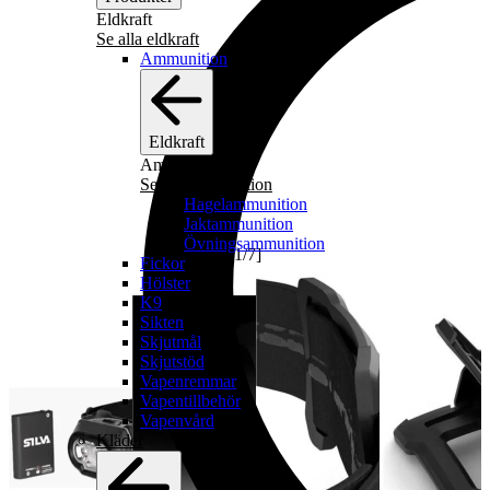
Eldkraft
Se alla eldkraft
Ammunition
Eldkraft
Ammunition
Se alla ammunition
Hagelammunition
Jaktammunition
Övningsammunition
[
1
/
7
]
Fickor
Hölster
K9
Sikten
Skjutmål
Skjutstöd
Vapenremmar
Vapentillbehör
Vapenvård
Kläder