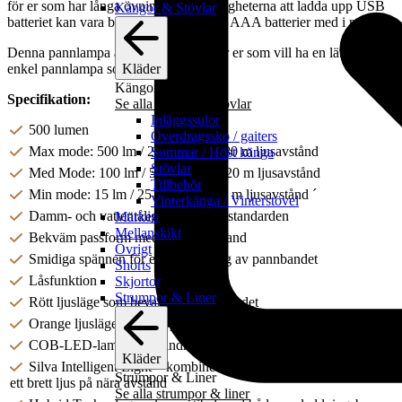
för er som har långa övningar där möjligheterna att ladda upp USB
Kängor & Stövlar
batteriet kan vara begränsade. Ha alltid AAA batterier med i reserv.
Denna pannlampa är ett utmärkt val för er som vill ha en lätt, smidig,
Kläder
enkel pannlampa som back up i fält.
Kängor & Stövlar
Specifikation:
Se alla kängor & stövlar
Inläggssulor
500 lumen
Överdragssko / gaiters
Max mode: 500 lm / 2 h brinntid / 80 m ljusavstånd
Sommar / Höst känga
Stövlar
Med Mode: 100 lm / 5 h brinntid / 20 m ljusavstånd
Tillbehör
Min mode: 15 lm / 25 h brinntid / 7 m ljusavstånd ´
Vinterkänga / Vinterstövel
Damm- och vattentålig enligt IP65-standarden
Märken
Mellanskikt
Bekväm passform med brett pannband
Övrigt
Smidiga spännen för enkel justering av pannbandet
Shorts
Låsfunktion
Skjortor
Strumpor & Liner
Rött ljusläge som bevarar mörkerseendet
Orange ljusläge som är optimalt för kartläsning
COB-LED-lampa för mindre skuggor och bredare arbetsljus
Kläder
Silva Intelligent Light – kombinerar fokuserat avståndsljus och
Strumpor & Liner
ett brett ljus på nära avstånd
Se alla strumpor & liner