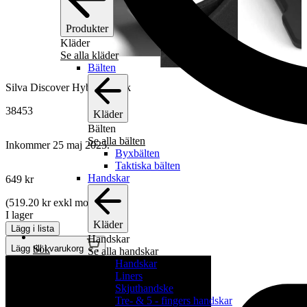
Produkter
Kläder
Se alla kläder
Bälten
Silva Discover Hybrid Black
38453
Kläder
Bälten
Se alla bälten
Inkommer 25 maj 2025.
Byxbälten
Taktiska bälten
Handskar
649
kr
(
519.20
kr
exkl moms)
I lager
Kläder
Lägg i lista
Handskar
Sök
Lägg till i varukorg
Se alla handskar
Handskar
Liners
Skjuthandske
Tre- & 5 - fingers handskar