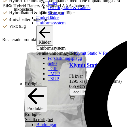
Hybrid Technology – kompatibel med både uppladdningsbara
Liner
Silva Hybrid Battery & standard AAA- batterier
Överdrgsskor & Gaiters
Inköpslista
Strumpor
Hybridbatteri & hjälmfäste medföljer
Underkläder
4-nivåbatteriindikator
Uniformssystem
Vikt: 93g
Relaterade produkter
Kläder
Uniformssystem
Se alla uniformssystem
Förstärkningsplagg
m/90
Klymit Static V Recon
TCIP
TMTP
Få kvar
TSUP
1295
kr
(
1036
kr
exkl moms)
Rörlighet
06SVCY01C
Lägg i lista
Produkter
Rörlighet
Se alla rörlighet
Bindningar