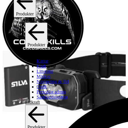
Produkter
C2I
Produkter
C2I
Se alla c2i
Kartor
Kraft
Litteratur
Märken
Navigering & Tid
Optik
Personlig admin
Sambandssystem
Eldkraft
Produkter