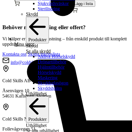
Sjukvårdsväskor
Lägg i lista
Sterilisering
Skydd
Behöver ni rådgivning eller offert?
Vi hjälper er hitta rätt utrustning – från enskild produkt till komplett
Produkter
uppdrag.
Mina sidor
Skydd
Se alla skydd
Kontakta oss
Skapa inköpslista
Aktiva Hörselskydd
Drönartillbehör
info@coldskills.com
Hjälmtillbehör
Hörselskydd
Maskering
Cold Skills AB
Skyddsglasögon
Skyddshjälm
Åsenvägen 10
Uthållighet
54631 Karlsborg, Sweden
Cold Skills Norway AS
Produkter
Uthållighet
Follevågvegen 51,
Se alla uthållighet