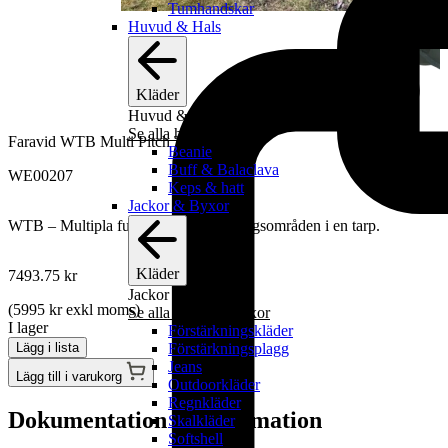
Tumhandskar
Huvud & Hals
Kläder
Huvud & Hals
Se alla huvud & hals
Faravid WTB Multi Pitch Tarp
Beanie
Buff & Balaclava
WE00207
Keps & hatt
Jackor & Byxor
WTB – Multipla funktioner/användningsområden i en tarp.
Kläder
7493.75
kr
Jackor & Byxor
(
5995
kr
exkl moms)
Se alla jackor & byxor
I lager
Förstärkningskläder
Förstärkningsplagg
Lägg i lista
Jeans
Lägg till i varukorg
Outdoorkläder
Regnkläder
Dokumentation & information
Skalkläder
Softshell