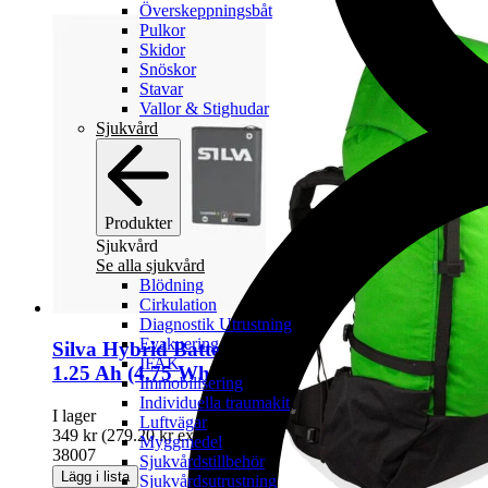
Överskeppningsbåt
Pulkor
Skidor
Snöskor
Stavar
Vallor & Stighudar
Sjukvård
Produkter
Sjukvård
Se alla sjukvård
Blödning
Cirkulation
Diagnostik Utrustning
Evakuering
Silva Hybrid Battery
IFAK
1.25 Ah (4.75 Wh)
Immobilisering
Individuella traumakit
I lager
Luftvägar
349
kr
(
279.20
kr
exkl moms)
Myggmedel
38007
Sjukvårdstillbehör
Lägg i lista
Sjukvårdsutrustning