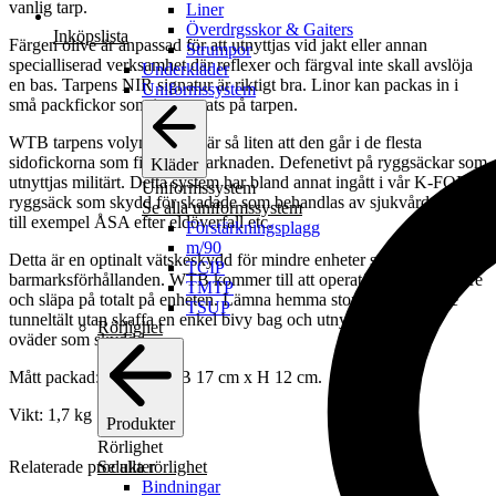
vanlig tarp.
Liner
Överdrgsskor & Gaiters
Inköpslista
Färgen olive är anpassad för att utnyttjas vid jakt eller annan
Strumpor
specialliserad verksamhet där reflexer och färgval inte skall avslöja
Underkläder
en bas. Tarpens NIR signatur är riktigt bra. Linor kan packas in i
Uniformssystem
små packfickor som integrerats på tarpen.
WTB tarpens volym/storlek är så liten att den går i de flesta
sidofickorna som finns på marknaden. Defenetivt på ryggsäckar som
Kläder
utnyttjas militärt. Detta system har bland annat ingått i vår K-FORS
Uniformssystem
ryggsäck som skydd för skadade som behandlas av sjukvårdare vid
Se alla uniformssystem
till exempel ÅSA efter eldöverfall etc.
Förstärkningsplagg
m/90
Detta är en optinalt vätskeskydd för mindre enheter speciellt under
TCIP
barmarksförhållanden. WTB kommer till att operatörerna får mindre
TMTP
och släpa på totalt på enheten. Lämna hemma stora skrymmande
TSUP
tunneltält utan skaffa en enkel bivy bag och utnyttja WTB vid
Rörlighet
oväder som skyddd.
Mått packad: L 40 cm x B 17 cm x H 12 cm.
Vikt: 1,7 kg
Produkter
Rörlighet
Se alla rörlighet
Relaterade produkter
Bindningar