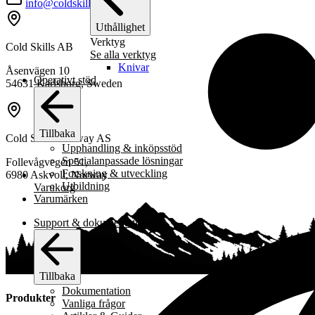
väljas
info@coldskills.com
på
Uthållighet
produktsidan
Verktyg
Cold Skills AB
Se alla verktyg
Knivar
Åsenvägen 10
Operativt stöd
54631 Karlsborg, Sweden
Tillbaka
Cold Skills Norway AS
Upphandling & inköpsstöd
Specialanpassade lösningar
Follevågvegen 51,
Forskning & utveckling
6980 Askvoll, Norway
Utbildning
Varukorg
Varumärken
Support & dokumentation
Tillbaka
Dokumentation
Produkter
Vanliga frågor