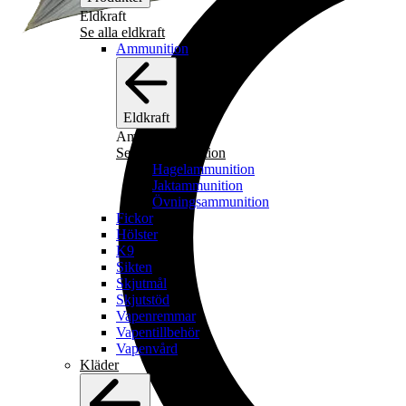
Eldkraft
Se alla eldkraft
Ammunition
Eldkraft
Ammunition
Se alla ammunition
Hagelammunition
Jaktammunition
Övningsammunition
Fickor
Hölster
K9
Sikten
Skjutmål
Skjutstöd
Vapenremmar
Vapentillbehör
Vapenvård
Kläder