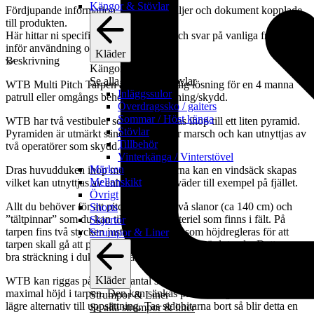
Kängor & Stövlar
Fördjupande information, tekniska detaljer och dokument kopplade
till produkten.
Här hittar ni specifikationer, underlag och svar på vanliga frågor
inför användning och upphandling.
Kläder
Beskrivning
Kängor & Stövlar
Se alla kängor & stövlar
WTB Multi Pitch Tarpen är en mångsidig lösning för en 4 manna
Inläggssulor
patrull eller omgångs behov av förläggning/skydd.
Överdragssko / gaiters
Sommar / Höst känga
WTB har två vestibuler som kan kopplas ihop till ett liten pyramid.
Stövlar
Pyramiden är utmärkt sändarplats under marsch och kan utnyttjas av
Tillbehör
två operatörer som skydd.
Vinterkänga / Vinterstövel
Märken
Dras huvudduken ihop med dragkedjorna kan en vindsäck skapas
Mellanskikt
vilket kan utnyttjas av enhet vid dåligt väder till exempel på fjället.
Övrigt
Allt du behöver för att pitcha WTB är två slanor (ca 140 cm) och
Shorts
”tältpinnar” som du kan tillverka av materiel som finns i fält. På
Skjortor
tarpen fins två stycken justerbara hållare som höjdregleras för att
Strumpor & Liner
tarpen skall gå att pitcha även om markplanet är lutande. Detta ger
bra sträckning i duken samt avrinning.
Kläder
WTB kan riggas på ett stort antal sätt. Som ett ryggåstält med
maximal höjd i tarpen. Den kan sänkas på ena långsida för att få ett
Strumpor & Liner
lägre alternativ till uppsättning. Tas sidobitarna bort så blir detta en
Se alla strumpor & liner