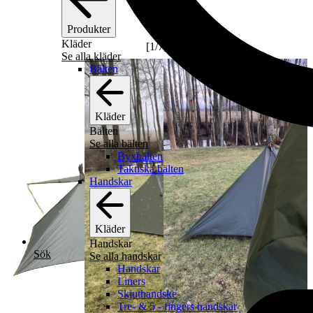
Produkter
Kläder
[
1
/
7
]
Se alla kläder
Bälten
Kläder
Bälten
Se alla bälten
Byxbälten
Taktiska bälten
Handskar
Kläder
Handskar
Sök
Se alla handskar
Handskar
Liners
Skjuthandske
Tre- & 5 - fingers handskar