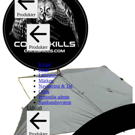
Produkter
C2I
Produkter
C2I
Se alla c2i
Kartor
Kraft
Litteratur
Märken
Navigering & Tid
Optik
Personlig admin
Sambandssystem
Eldkraft
Produkter