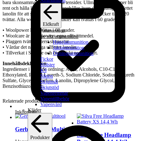
Ammunition
bara skonsamma och förnybara tensider. Ullmaterialet kommer bli
rent och hålla längre. Medlet innehåller även det naturliga ullfettet
lanolin för att skydda de fina ullfibrerna. 500 ml räcker till ca 20
tvättar. Alla woolpowers produkter kan tvättas i 60 grader.
Eldkraft
• Woolpower kan tvättas i 60 grader.
Ammunition
• Woolcare är woolpowers egna ulltvättmedel.
Se alla ammunition
• Plaggen tvättas ytterst skonsamt.
Hagelammunition
• Vårdar det naturliga ullfettet lanolin.
Jaktammunition
• Tillverkat i Sverige och biologiskt nedbrytbart.
Övningsammunition
Fickor
Innehållsdeklaration
Hölster
Ingredienser i fallande ordning: Aqua, Alcohols, C10-C18,
K9
Ethoxylated, PPG-4 Laureth-5, Sodium Chloride, Sodium Laureth
Sikten
Sulfate, Glycerin, Parfum, Lanolin, Dipropylene Glycol,
Skjutmål
Benzisothiazolinone.
Skjutstöd
Vapenremmar
Vapentillbehör
Relaterade produkter
Vapenvård
Kläder
Inköpslista
Gerber Truss Multitool
Silva Free Headlamp
Produkter