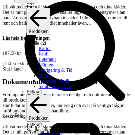
C2I
Ulltvättmedel som är skonsamt mot både naturen och dina kläder.
Det är milt parfymerat och innehåller inga skadliga enzymer utan
bara skonsamma och förnybara tensider. Ullmaterialet kommer bli
rent och hålla längre. Medlet innehåller även…
Produkter
C2I
Läs hela beskrivningen
Se alla c2i
Kartor
187.50
kr
Kraft
Litteratur
(
150
kr
exkl moms)
Märken
Slut i lager
Navigering & Tid
Optik
Dokumentation & information
Personlig admin
Sambandssystem
Eldkraft
Fördjupande information, tekniska detaljer och dokument kopplade
till produkten.
Här hittar ni specifikationer, underlag och svar på vanliga frågor
inför användning och upphandling.
Sök
Beskrivning
Produkter
Eldkraft
Ulltvättmedel som är skonsamt mot både naturen och dina kläder.
Se alla eldkraft
Det är milt parfymerat och innehåller inga skadliga enzymer utan