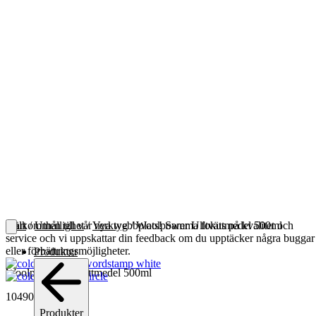
Välkommen till vår nya webbplats! Samma fokus på kvalitet och
Start
/
Uthållighet
/
Verktyg
/ Woolpower Ulltvättmedel 500ml
service och vi uppskattar din feedback om du upptäcker några buggar
eller förbättringsmöjligheter.
Produkter
Woolpower Ulltvättmedel 500ml
10490000
Produkter