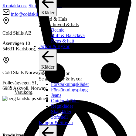
Kontakta oss
Skapa inköpslista
Kläder
info@coldskills.com
Huvud & Hals
Se alla huvud & hals
Beanie
Cold Skills AB
Buff & Balaclava
Keps & hatt
Åsenvägen 10
Jackor & Byxor
54631 Karlsborg, Sweden
Kläder
Cold Skills Norway AS
Jackor & Byxor
Se alla jackor & byxor
Follevågvegen 51,
Förstärkningskläder
6980 Askvoll, Norway
Förstärkningsplagg
Varukorg
Jeans
Outdoorkläder
Regnkläder
Skalkläder
Softshell
Kängor & Stövlar
Produkter