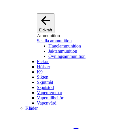
Eldkraft
Ammunition
Se alla ammunition
Hagelammunition
Jaktammunition
Övningsammunition
Fickor
Hölster
K9
Sikten
Skjutmål
Skjutstöd
Vapenremmar
Vapentillbehör
Vapenvård
Kläder