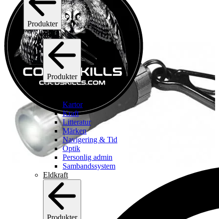
Produkter
C2I
Produkter
C2I
Se alla c2i
Kartor
Kraft
Litteratur
Märken
Navigering & Tid
Optik
Personlig admin
Sambandssystem
Eldkraft
Produkter