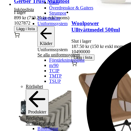
Gerber Truss Multitool
Liner
Överdrgsskor & Gaiters
Inköpslista
I lager
Strumpor
899
kr
(
719.20
kr
exkl moms)
Underkläder
Woolpower
1027872
Uniformssystem
Lägg i lista
Ulltvättmedel 500ml
Slut i lager
Kläder
187.50
kr
(
150
kr
exkl moms)
Uniformssystem
10490000
Se alla uniformssystem
Lägg i lista
Förstärkningsplagg
m/90
TCIP
TMTP
TSUP
Rörlighet
Produkter
Rörlighet
Se alla rörlighet
Bindningar