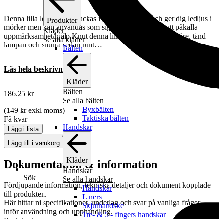
Denna lilla ledlampa bipackas i överlevnads kit och ger dig ledljus i
Produkter
mörker men kan användas som signalhjälpmedel för att påkalla
Kläder
uppmärksamhet/hjälp.Knut denna lilla lampa på en bit snöre. tänd
Se alla kläder
lampan och snurra sedan runt…
Bälten
Läs hela beskrivningen
Kläder
Bälten
186.25
kr
Se alla bälten
Byxbälten
(
149
kr
exkl moms)
Taktiska bälten
Få kvar
Handskar
Lägg i lista
Lägg till i varukorg
Kläder
Dokumentation & information
Handskar
Sök
Se alla handskar
Fördjupande information, tekniska detaljer och dokument kopplade
Handskar
till produkten.
Liners
Här hittar ni specifikationer, underlag och svar på vanliga frågor
Skjuthandske
inför användning och upphandling.
Tre- & 5 - fingers handskar