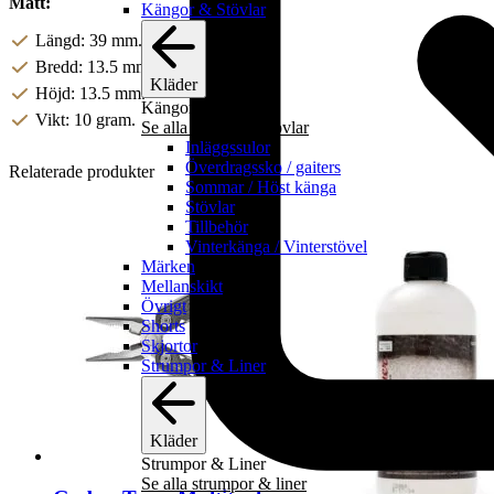
Mått:
Kängor & Stövlar
Längd: 39 mm.
Bredd: 13.5 mm.
Kläder
Höjd: 13.5 mm.
Kängor & Stövlar
Vikt: 10 gram.
Se alla kängor & stövlar
Inläggssulor
Överdragssko / gaiters
Relaterade produkter
Sommar / Höst känga
Stövlar
Tillbehör
Vinterkänga / Vinterstövel
Märken
Mellanskikt
Övrigt
Shorts
Skjortor
Strumpor & Liner
Kläder
Strumpor & Liner
Se alla strumpor & liner