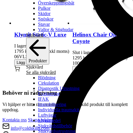
Överskeppningsbåt
Pulkor
Skidor
Snöskor
Stavar
Vallor & Stighudar
Klymit Static-V Luxe
Helinox Chair One
Sjukvård
Coyote
I lager
1795
kr
(
1436
kr
exkl moms)
Slut i lager
06VLSt01D
1295
kr
(
1036
kr
exkl moms)
Produkter
Lägg i lista
10007R2
Sjukvård
Lägg i lista
Se alla sjukvård
Blödning
Cirkulation
Diagnostik Utrustning
Behöver ni rådgivning eller offert?
Evakuering
IFAK
Vi hjälper er hitta rätt utrustning – från enskild produkt till komplett
Immobilisering
uppdrag.
Individuella traumakit
Luftvägar
Kontakta oss
Skapa inköpslista
Myggmedel
Sjukvårdstillbehör
info@coldskills.com
Sjukvårdsutrustning