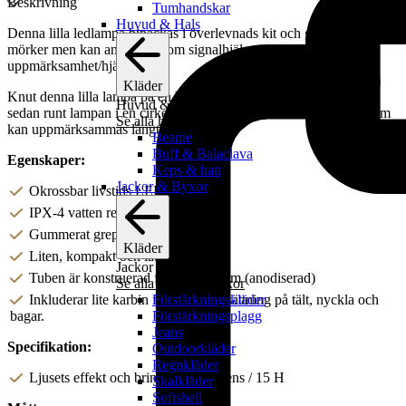
Beskrivning
Tumhandskar
Huvud & Hals
Denna lilla ledlampa bipackas i överlevnads kit och ger dig ledljus i
mörker men kan användas som signalhjälpmedel för att påkalla
uppmärksamhet/hjälp.
Kläder
Knut denna lilla lampa på en bit snöre. tänd lampan och snurra
Huvud & Hals
sedan runt lampan i en cirkel. Det ger en stor rund ”O” i luften som
Se alla huvud & hals
kan uppmärksammas långt ifrån.
Beanie
Buff & Balaclava
Egenskaper:
Keps & hatt
Jackor & Byxor
Okrossbar livstids LED
IPX-4 vatten resistant
Gummerat grepp
Kläder
Liten, kompakt och lättviktslampa.
Jackor & Byxor
Tuben är konstruerad från aluminium (anodiserad)
Se alla jackor & byxor
Förstärkningskläder
Inkluderar lite karbin för enkel fastsättning på tält, nyckla och
Förstärkningsplagg
bagar.
Jeans
Specifikation:
Outdoorkläder
Regnkläder
Ljusets effekt och brinntid: 20 lumens / 15 H
Skalkläder
Softshell