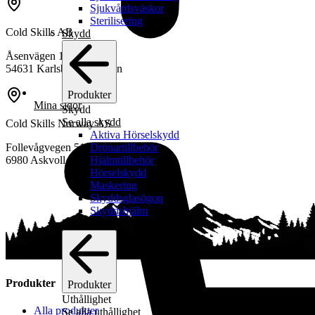
Sjukvårdsväskor
Sterilisering
Cold Skills AB
Skydd
Åsenvägen 10
54631 Karlsborg, Sweden
Produkter
Mina sidor
Skydd
Se alla skydd
Cold Skills Norway AS
Aktiva Hörselskydd
Follevågvegen 51,
Drönartillbehör
6980 Askvoll, Norway
Hjälmtillbehör
Hörselskydd
Maskering
Skyddsglasögon
Skyddshjälm
Uthållighet
Produkter
Produkter
Uthållighet
Alla produkter
Se alla uthållighet