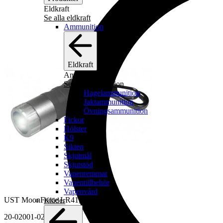
Eldkraft
Se alla eldkraft
Ammunition
Eldkraft
Ammunition
Se alla ammunition
Hagelammunition
Jaktammunition
Övningsammunition
Fickor
Hölster
K9
Sikten
Skjutmål
Skjutstöd
Vapenremmar
Vapentillbehör
Vapenvård
UST MoonForce LR41, titanium
Kläder
20-02001-02