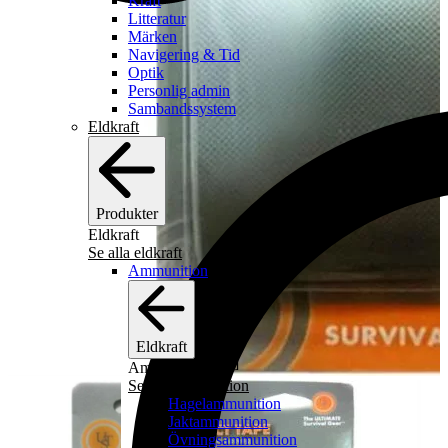
Kraft
Litteratur
Märken
Navigering & Tid
Optik
Personlig admin
Sambandssystem
Eldkraft
Produkter
Eldkraft
Se alla eldkraft
Ammunition
Eldkraft
[
1
/
2
]
Ammunition
Se alla ammunition
Hagelammunition
Jaktammunition
Övningsammunition