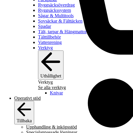
Ryggsäcksöverdrag
Ryggsäckssystem
Sågar & Multitools
Sovsäckar & Fälttäcken
Spadar
Tält, tarpar & Hängmattor
Tälttillbehör
Vattenrening
Verktyg
Uthållighet
Verktyg
Se alla verktyg
Knivar
Operativt stöd
Tillbaka
Upphandling & inköpsstöd
Specialanpassade lösningar