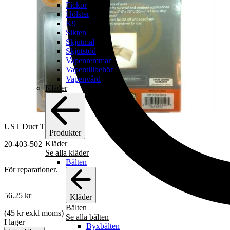
Fickor
Hölster
K9
Sikten
Skjutmål
Skjutstöd
Vapenremmar
Vapentillbehör
Vapenvård
Kläder
UST Duct Tape 72
Produkter
Kläder
20-403-502
Se alla kläder
Bälten
För reparationer.
56.25
kr
Kläder
Bälten
(
45
kr
exkl moms)
Se alla bälten
I lager
Byxbälten