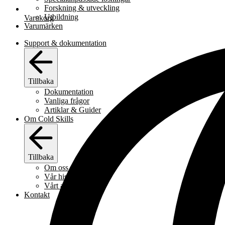
Forskning & utveckling
Utbildning
Varukorg
Varumärken
Support & dokumentation
Tillbaka
Dokumentation
Vanliga frågor
Artiklar & Guider
Om Cold Skills
Tillbaka
Om oss
Vår historia
Vårt arbetssätt
Kontakt