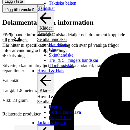
Lägg i lista
Taktiska bälten
Handskar
Lägg till i varukorg
Dokumentation & information
Kläder
Handskar
Fördjupande information, tekniska detaljer och dokument kopplade
Sök
Se alla handskar
till produkten.
Handskar
Här hittar ni specifikationer, underlag och svar på vanliga frågor
Liners
inför användning och upphandling.
Skjuthandske
Beskrivning
Tre- & 5 - fingers handskar
Tumhandskar
Silvertejp kan ni utnyttja till många olika ändamål, främst tillfälliga
Huvud & Hals
reparationer.
Vattentät
Kläder
Längd: 1.8 meter x 50 mm.
Huvud & Hals
Vikt: 23 gram
Se alla huvud & hals
Beanie
Buff & Balaclava
Relaterade produkter
Keps & hatt
Jackor & Byxor