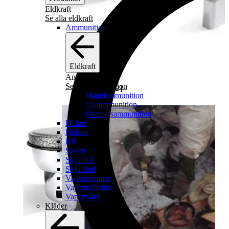
Eldkraft
Se alla eldkraft
Ammunition
Eldkraft
Ammunition
Se alla ammunition
[
1
/
2
]
Hagelammunition
Jaktammunition
Övningsammunition
Fickor
Hölster
K9
Sikten
Skjutmål
Skjutstöd
Vapenremmar
Vapentillbehör
Vapenvård
Kläder