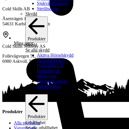
Sjukvårdsväskor
Sterilisering
Cold Skills AB
Skydd
Åsenvägen 10
54631 Karlsborg, Sweden
Produkter
Mina sidor
Skydd
Cold Skills Norway AS
Se alla skydd
Aktiva Hörselskydd
Follevågvegen 51,
Drönartillbehör
6980 Askvoll, Norway
Hjälmtillbehör
Hörselskydd
Maskering
Skyddsglasögon
Skyddshjälm
Uthållighet
Produkter
Produkter
Uthållighet
Alla produkter
Se alla uthållighet
Varumärken