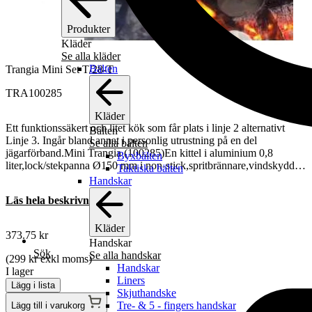
Produkter
Kläder
Se alla kläder
Bälten
Trangia Mini Set T/28-T
TRA100285
Kläder
Ett funktionssäkert och litet kök som får plats i linje 2 alternativt
Bälten
Linje 3. Ingår bland annat i personlig utrustning på en del
Se alla bälten
jägarförband.Mini Trangia (100285)En kittel i aluminium 0,8
Byxbälten
liter,lock/stekpanna Ø150 mm i non-stick,spritbrännare,vindskydd…
Taktiska bälten
Handskar
Läs hela beskrivningen
Kläder
373.75
kr
Handskar
Sök
Se alla handskar
(
299
kr
exkl moms)
Handskar
I lager
Liners
Lägg i lista
Skjuthandske
Tre- & 5 - fingers handskar
Lägg till i varukorg