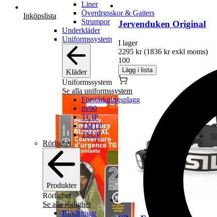
Liner
Överdrgsskor & Gaiters
Inköpslista
Strumpor
Jervenduken Original
Underkläder
Uniformssystem
I lager
2295
kr
(
1836
kr
exkl moms)
100
Lägg i lista
Kläder
Den
Uniformssystem
här
Se alla uniformssystem
produkten
Förstärkningsplagg
har
m/90
flera
TCIP
varianter.
TMTP
De
TSUP
olika
Rörlighet
alternativen
kan
väljas
på
produktsidan
Produkter
Rörlighet
Se alla rörlighet
Bindningar