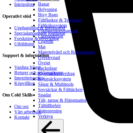
Bagar
Inköpslista
Belysning
Bivy Bags
Operativt stöd
Fältflaskor & Termosar
Fältkökssystem
Upphandling & inköpsstöd
Förläggningsmaterial
Specialanpassade lösningar
Liggunderlag
Forskning & utveckling
Logistik
Utbildning
Mat
Materielvård och Reparationer
Support & information
Överlevnad
Övrigt
Vanliga frågor
Packpåsar
Returer och reklamationer
Ryggsäcksöverdrag
Integritetspolicy
Ryggsäckssystem
Köpvillkor
Sågar & Multitools
Sovsäckar & Fälttäcken
Om Cold Skills
Spadar
Tält, tarpar & Hängmattor
Tälttillbehör
Om oss
Vattenrening
Vårt arbetssätt
Verktyg
Kontakt