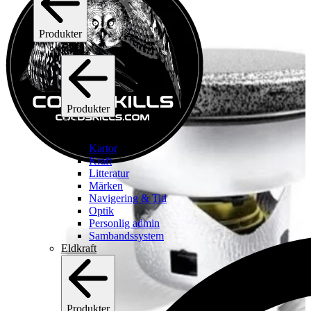
Produkter
C2I
Produkter
C2I
Se alla c2i
Kartor
Kraft
Litteratur
Märken
Navigering & Tid
Optik
Personlig admin
Sambandssystem
Eldkraft
Produkter