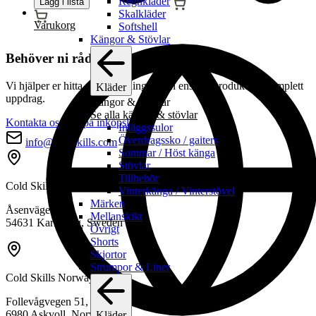
Regnkläder
Lägg i lista
Skalkläder
Varukorg
Softshell
Kängor & Stövlar
Behöver ni rådgivning eller offert?
Vi hjälper er hitta rätt utrustning – från enskild produkt till komplett
Kläder
uppdrag.
Kängor & Stövlar
Se alla kängor & stövlar
Kontakta oss
Skapa inköpslista
Inläggssulor
Överdragssko / gaiters
info@coldskills.com
Sommar / Höst känga
Stövlar
Tillbehör
Cold Skills AB
Vinterkänga / Vinterstövel
Märken
Åsenvägen 10
Mellanskikt
54631 Karlsborg, Sweden
Övrigt
Shorts
Skjortor
Strumpor & Liner
Cold Skills Norway AS
Follevågvegen 51,
6980 Askvoll, Norway
Kläder