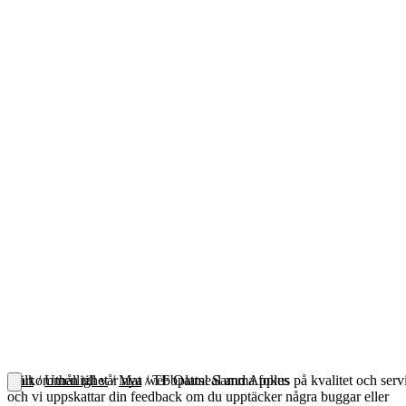
Välkommen till vår nya webbplats! Samma fokus på kvalitet och serv
Start
/
Uthållighet
/
Mat
/ TF Oatmeal and Apples
och vi uppskattar din feedback om du upptäcker några buggar eller