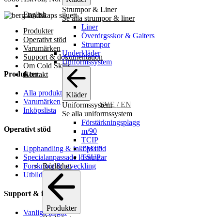
Strumpor & Liner
English
Se alla strumpor & liner
Liner
Produkter
Överdrgsskor & Gaiters
Operativt stöd
Strumpor
Varumärken
Underkläder
Support & dokumentation
Uniformssystem
Om Cold Skills
Produkter
Kontakt
Alla produkter
Kläder
Varumärken
SVE
/
EN
Uniformssystem
Inköpslista
Se alla uniformssystem
Förstärkningsplagg
Operativt stöd
m/90
TCIP
Upphandling & inköpsstöd
TMTP
Specialanpassade lösningar
TSUP
Forskning & utveckling
Rörlighet
Utbildning
Support & information
Produkter
Vanliga frågor