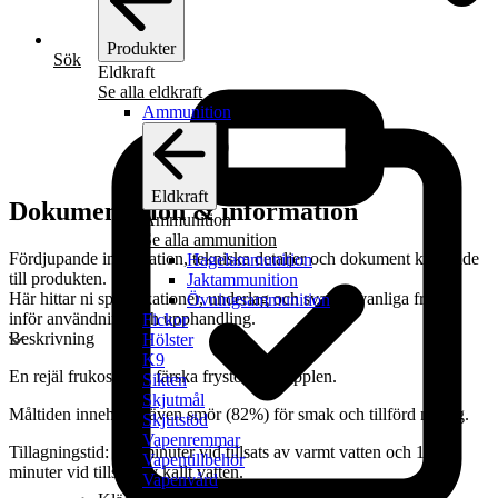
Produkter
49
kr
Sök
Eldkraft
(
39.20
kr
exkl moms)
Se alla eldkraft
Ammunition
Lägg i lista
Lägg till i varukorg
Eldkraft
Dokumentation & information
Ammunition
Se alla ammunition
Fördjupande information, tekniska detaljer och dokument kopplade
Hagelammunition
till produkten.
Jaktammunition
Här hittar ni specifikationer, underlag och svar på vanliga frågor
Övningsammunition
inför användning och upphandling.
Fickor
Beskrivning
Hölster
K9
En rejäl frukost med färska frystorkade äpplen.
Sikten
Skjutmål
Måltiden innehåller även smör (82%) för smak och tillförd näring.
Skjutstöd
Vapenremmar
Tillagningstid: 6-8 minuter vid tillsats av varmt vatten och 12
Vapentillbehör
minuter vid tillsats av kallt vatten.
Vapenvård