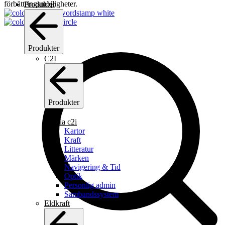
förbättringsmöjligheter.
Produkter
Produkter
C2I
Produkter
C2I
Se alla c2i
Kartor
Kraft
Litteratur
Märken
Navigering & Tid
En rejäl frukost med färska frystorkade äpplen. Måltiden innehåll
Optik
även smör (82%) för smak och tillförd näring. Tillagningstid: 6-8
Personlig admin
minuter vid tillsats av varmt vatten och 12 minuter vid tillsats av k
Sambandssystem
vatten. Energi per…
Eldkraft
Läs hela beskrivningen