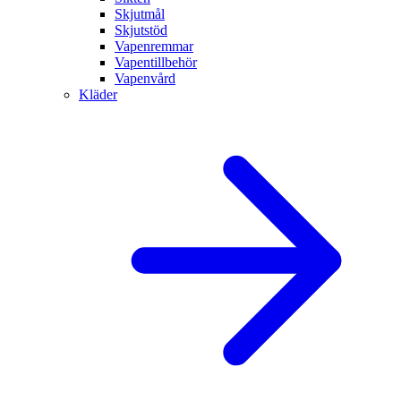
Skjutmål
Skjutstöd
Vapenremmar
Vapentillbehör
Vapenvård
Kläder