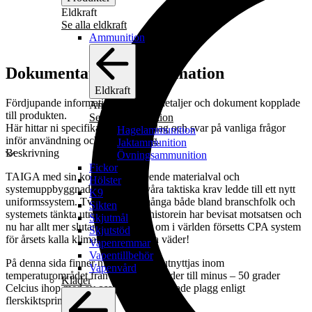
XLarge Long
XXLarge Long
Eldkraft
Lägg i lista
Se alla eldkraft
Ammunition
Lägg till i varukorg
Dokumentation & information
Eldkraft
Fördjupande information, tekniska detaljer och dokument kopplade
Ammunition
till produkten.
Se alla ammunition
Här hittar ni specifikationer, underlag och svar på vanliga frågor
Hagelammunition
inför användning och upphandling.
Jaktammunition
Beskrivning
Övningsammunition
Fickor
TAIGA med sin kompetens avseende materialval och
Hölster
systemuppbyggnad och vi med våra taktiska krav ledde till ett nytt
K9
uniformssystem. Tvivlarna var många både bland branschfolk och
Sikten
systemets tänkta utnyttjare. Men historein har bevisat motsatsen och
Skjutmål
nu har allt mer slutanvändare runt om i världen försetts CPA system
Skjutstöd
för årsets kalla klimat och regninga väder!
Vapenremmar
Vapentillbehör
På denna sida finner ni system som utnyttjas inom
Vapenvård
temperaturområdet från några plusgrader till minus – 50 grader
Kläder
Celcius ihop med av oss rekommenderade plagg enligt
flerskiktsprincipen.