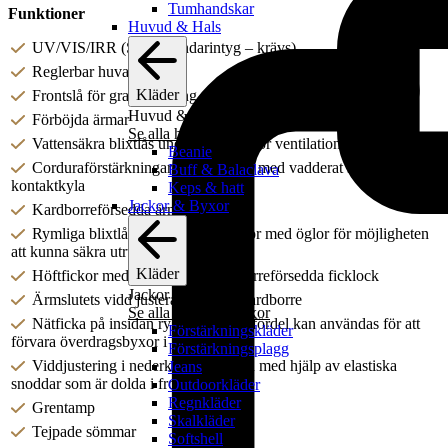
Tumhandskar
Funktioner
Huvud & Hals
UV/VIS/IRR (Slutanvändarintyg – krävs)
Reglerbar huva
Kläder
Frontslå för gradmärkning
Huvud & Hals
Förböjda ärmar
Se alla huvud & hals
Vattensäkra blixtlås under ärmarna för ventilation
Beanie
Corduraförstärkningar på armbågar med vadderat skydd mot
Buff & Balaclava
kontaktkyla
Keps & hatt
Jackor & Byxor
Kardborreförsedda ärmfickor
Rymliga blixtlåsförsedda innerfickor med öglor för möjligheten
att kunna säkra utrustning
Kläder
Höftfickor med blixtlås och kardborreförsedda ficklock
Jackor & Byxor
Ärmslutets vidd justeras lätt med kardborre
Se alla jackor & byxor
Nätficka på insidan rygg som med fördel kan användas för att
Förstärkningskläder
förvara överdragsbyxor i
Förstärkningsplagg
Viddjustering i nederkant av jackan med hjälp av elastiska
Jeans
snoddar som är dolda i frontfickorna
Outdoorkläder
Regnkläder
Grentamp
Skalkläder
Tejpade sömmar
Softshell