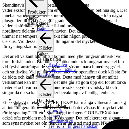
Skandinaviska halvöns höstar är bland de värsta
väderleksförhållandena som en operatör/jägare kan befinna sig i. Det
Produkter
innebär varierande väderlek inom ett temperaturområde från några
Kläder
plusgrader till kyla på ca 30° grader Celsius. Dessa skiftningar i
Se alla kläder
väderleksförhållandena sker ibland mycket snabbt, speciellt i de
Bälten
nordligare delarna av Skandinavien. Det kan röra sig om några få
timmar när temperaturen sjunkit från någon plusgrad till -25°
Celsius. Vid dessa snabba skiftningar är det mycket stora risker för
förfrysningsskador.
Kläder
Bälten
Det är ett välkänt faktum att bomull med ylle fungerar utmärkt vid
Se alla bälten
torra förhållanden. Bomull är ventilerande och fungerar mycket bra
Byxbälten
vid fysisk ansträngande verksamhet, såsom marsch med ryggsäck
Taktiska bälten
och stridsväst. Vid militär verksamhet bör operatörer dock klä sig för
Handskar
de blöta och kalla förhållandena. Detta med hänsyn till att miltär
verksamhet kan innebära att det inte går att göra upp eld för att torka
materiel och värma sig. Än mindre söka skydd i vindskydd och
stugor då dessa kan vara under bevakning av fientliga enheter.
Kläder
Handskar
Ett skalplagg i trelagers GORE-TEX® har många vittnesmål om sig
Sök
Se alla handskar
att inte fungera för militär verksamhet då det väsnas för mycket vid
Handskar
rörlig spaning/CTR etc. Skalplagg i trelagers GORE-TEX® har
Liners
också ofta problem med sin IR-signatur. Det reflekterar en signatur
Skjuthandske
som syns mycket bra om fienden är utrustad med som NVG.
Tre- & 5 - fingers handskar