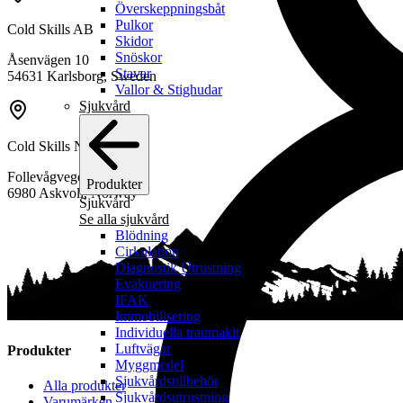
produktsidan
Överskeppningsbåt
Pulkor
Cold Skills AB
Skidor
Snöskor
Åsenvägen 10
Stavar
54631 Karlsborg, Sweden
Vallor & Stighudar
Sjukvård
Cold Skills Norway AS
Follevågvegen 51,
Produkter
6980 Askvoll, Norway
Sjukvård
Se alla sjukvård
Blödning
Cirkulation
Diagnostik Utrustning
Evakuering
IFAK
Immobilisering
Individuella traumakit
Luftvägar
Produkter
Myggmedel
Sjukvårdstillbehör
Alla produkter
Sjukvårdsutrustning
Varumärken