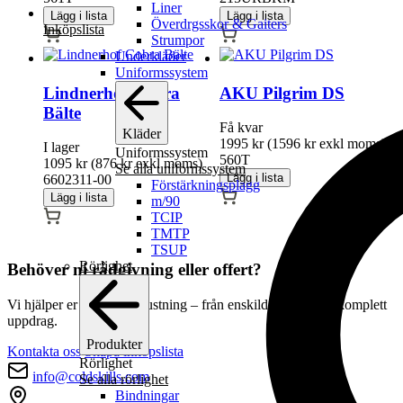
Liner
Lägg i lista
Lägg i lista
Överdrgsskor & Gaiters
Inköpslista
Den
Den
Strumpor
här
här
Underkläder
produkten
produkten
Uniformssystem
har
har
Lindnerhof Cobra
AKU Pilgrim DS
flera
flera
Bälte
varianter.
varianter.
Få kvar
De
De
Kläder
1995
kr
(
1596
kr
exkl moms)
olika
olika
I lager
Uniformssystem
560T
alternativen
alternativen
1095
kr
(
876
kr
exkl moms)
Se alla uniformssystem
kan
kan
Lägg i lista
6602311-00
Förstärkningsplagg
väljas
väljas
Den
Lägg i lista
m/90
på
på
här
Den
TCIP
produktsidan
produktsidan
produkten
här
TMTP
har
produkten
TSUP
flera
har
Rörlighet
Behöver ni rådgivning eller offert?
varianter.
flera
De
varianter.
Vi hjälper er hitta rätt utrustning – från enskild produkt till komplett
olika
De
uppdrag.
alternativen
olika
kan
alternativen
Produkter
Kontakta oss
Skapa inköpslista
väljas
kan
Rörlighet
på
väljas
info@coldskills.com
Se alla rörlighet
produktsidan
på
Bindningar