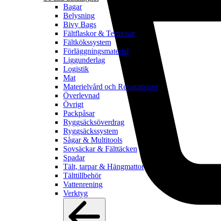
Bagar
Belysning
Bivy Bags
Fältflaskor & Termosar
Fältkökssystem
Förläggningsmaterial
Liggunderlag
Logistik
Mat
Materielvård och Reparationer
Överlevnad
Övrigt
Packpåsar
Ryggsäcksöverdrag
Ryggsäckssystem
Sågar & Multitools
Sovsäckar & Fälttäcken
Spadar
Tält, tarpar & Hängmattor
Tälttillbehör
Vattenrening
Verktyg