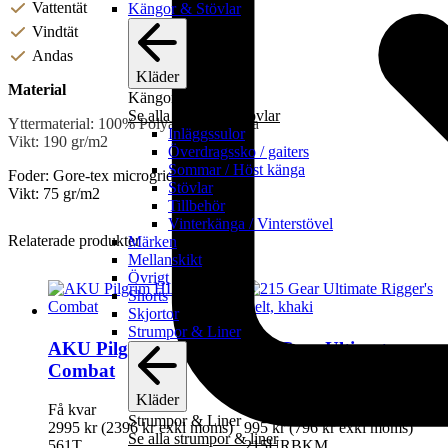
Vattentät
Kängor & Stövlar
Vindtät
Andas
Kläder
Material
Kängor & Stövlar
Se alla kängor & stövlar
Yttermaterial: 100% Polyamid, Cordura
Inläggssulor
Vikt: 190 gr/m2
Överdragssko / gaiters
Sommar / Höst känga
Foder: Gore-tex microgrid liner
Stövlar
Vikt: 75 gr/m2
Tillbehör
Vinterkänga / Vinterstövel
Relaterade produkter
Märken
Mellanskikt
Övrigt
Shorts
Skjortor
Strumpor & Liner
AKU Pilgrim HL GT
215 Gear Ultimate
Combat
Rigger's Belt, khaki
Kläder
Få kvar
I lager
Strumpor & Liner
2995
kr
(
2396
kr
exkl moms)
995
kr
(
796
kr
exkl moms)
Se alla strumpor & liner
561T
215URBKM