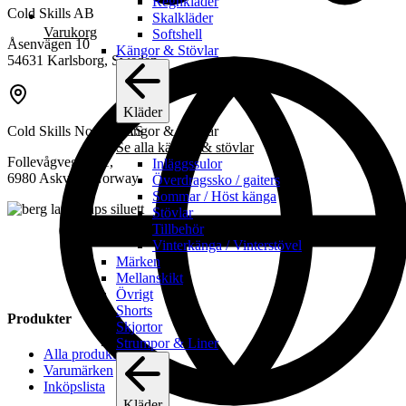
Regnkläder
Cold Skills AB
Skalkläder
Varukorg
Softshell
Åsenvägen 10
Kängor & Stövlar
54631 Karlsborg, Sweden
Kläder
Cold Skills Norway AS
Kängor & Stövlar
Se alla kängor & stövlar
Follevågvegen 51,
Inläggssulor
6980 Askvoll, Norway
Överdragssko / gaiters
Sommar / Höst känga
Stövlar
Tillbehör
Vinterkänga / Vinterstövel
Märken
Mellanskikt
Övrigt
Shorts
Produkter
Skjortor
Strumpor & Liner
Alla produkter
Varumärken
Inköpslista
Kläder