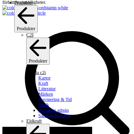
förbättringsmöjligheter.
Produkter
Produkter
C2I
Sako Powerhead Blade är en blyfri jaktpatron i toppklass som är
speciellt utvecklad för krävande storviltjakt. Patronens monolitisk
kopparskula kombinerar en Blade Tip och en femstegs
terminalstruktur, vilket garanterar effektiv expansion och djup
Produkter
penetration på…
C2I
Se alla c2i
Kartor
Läs hela beskrivningen
Kraft
Litteratur
1099
kr
Märken
Navigering & Tid
(
879.20
kr
exkl moms)
Optik
Personlig admin
Lägg i lista
Sambandssystem
Eldkraft
Lägg till i varukorg