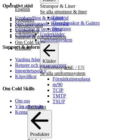
Operativt stöd
Strumpor & Liner
English
Se alla strumpor & liner
Liner
Upphandling & inköpsstöd
Produkter
Överdrgsskor & Gaiters
Specialanpassade lösningar
Operativt stöd
Strumpor
Forskning & utveckling
Varumärken
Underkläder
Utbildning
Support & dokumentation
Uniformssystem
Om Cold Skills
Support & information
Kontakt
Vanliga frågor
Kläder
Returer och reklamationer
SVE
/
EN
Uniformssystem
Integritetspolicy
Se alla uniformssystem
Köpvillkor
Förstärkningsplagg
m/90
Om Cold Skills
TCIP
TMTP
Om oss
TSUP
Vårt arbetssätt
Rörlighet
Kontakt
Produkter