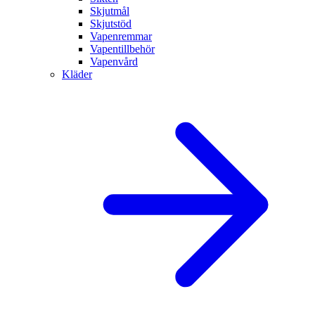
Skjutmål
Skjutstöd
Vapenremmar
Vapentillbehör
Vapenvård
Kläder