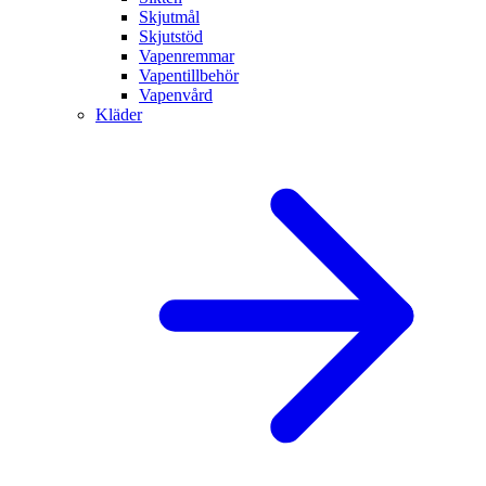
Skjutmål
Skjutstöd
Vapenremmar
Vapentillbehör
Vapenvård
Kläder