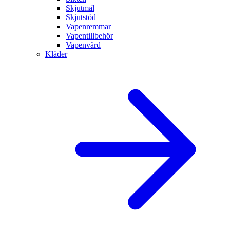
Skjutmål
Skjutstöd
Vapenremmar
Vapentillbehör
Vapenvård
Kläder