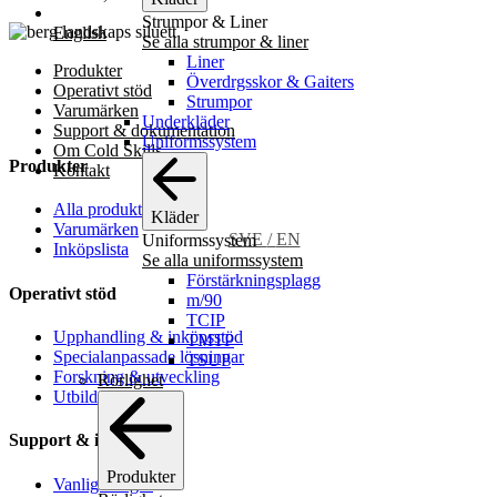
Strumpor & Liner
English
Se alla strumpor & liner
Liner
Produkter
Överdrgsskor & Gaiters
Operativt stöd
Strumpor
Varumärken
Underkläder
Support & dokumentation
Uniformssystem
Om Cold Skills
Produkter
Kontakt
Alla produkter
Kläder
Varumärken
SVE
/
EN
Uniformssystem
Inköpslista
Se alla uniformssystem
Förstärkningsplagg
Operativt stöd
m/90
TCIP
Upphandling & inköpsstöd
TMTP
Specialanpassade lösningar
TSUP
Forskning & utveckling
Rörlighet
Utbildning
Support & information
Produkter
Vanliga frågor