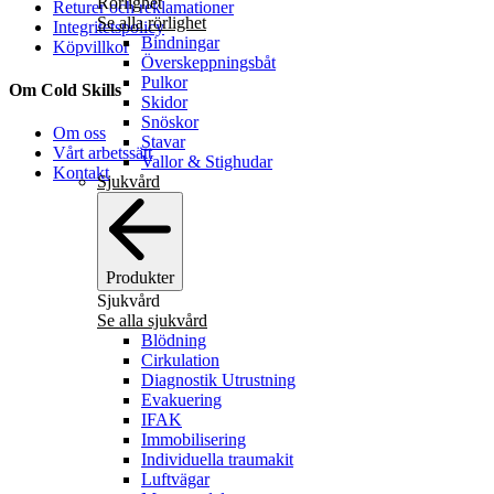
Rörlighet
Returer och reklamationer
Se alla rörlighet
Integritetspolicy
Bindningar
Köpvillkor
Överskeppningsbåt
Pulkor
Om Cold Skills
Skidor
Snöskor
Om oss
Stavar
Vårt arbetssätt
Vallor & Stighudar
Kontakt
Sjukvård
Produkter
Sjukvård
Se alla sjukvård
Blödning
Cirkulation
Diagnostik Utrustning
Evakuering
IFAK
Immobilisering
Individuella traumakit
Luftvägar