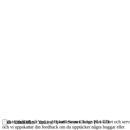
Välkommen till vår nya webbplats! Samma fokus på kvalitet och serv
Start
/
Uthållighet
/
Verktyg
/ Leatherman Charge Plus TTi
och vi uppskattar din feedback om du upptäcker några buggar eller