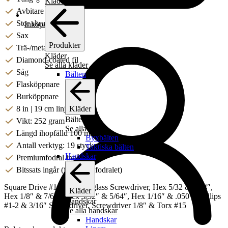
Kläder
Avbitare
Stor skruvmejsel
Inköpslista
Sax
Produkter
Trä-/metallfil
Kläder
Diamond-coated fil
Se alla kläder
Såg
Bälten
Flasköppnare
Burköppnare
Kläder
8 in | 19 cm linjal
Bälten
Vikt: 252 gram
Se alla bälten
Längd ihopfälld 100 mm
Byxbälten
Antall verktyg: 19 stycken
Taktiska bälten
Handskar
Premiumfodral ingår
Bitssats ingår (får plats i fodralet)
Square Drive #1 & #2, Eyeglass Screwdriver, Hex 5/32 & 9/64″,
Kläder
Hex 1/8″ & 7/64″, Hex 3/32″ & 5/64″, Hex 1/16″ & .050″, Phillips
Handskar
#1-2 & 3/16″ Screwdriver, Screwdriver 1/8″ & Torx #15
Se alla handskar
Handskar