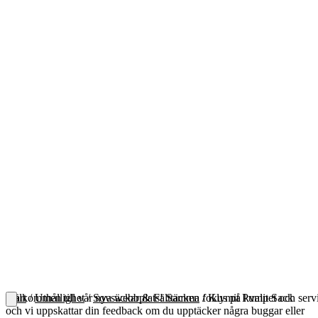
Välkommen till vår nya webbplats! Samma fokus på kvalitet och serv
Start
/
Uthållighet
/
Sovsäckar & Fälttäcken
/ Klymit Pump Sack
[
1
/
3
]
och vi uppskattar din feedback om du upptäcker några buggar eller