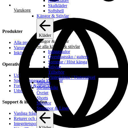
Regnkläder
Skalkläder
Varukorg
Softshell
Kängor & Stövlar
Produkter
Kläder
Kängor & Stövlar
Alla produkter
Se alla kängor & stövlar
Varumärken
Inläggssulor
Inköpslista
Överdragssko / gaiters
Sommar / Höst känga
Operativt stöd
Stövlar
Tillbehör
Upphandling & inköpsstöd
Vinterkänga / Vinterstövel
Specialanpassade lösningar
Märken
Forskning & utveckling
Mellanskikt
Utbildning
Övrigt
Shorts
Support & information
Skjortor
Strumpor & Liner
Vanliga frågor
Returer och reklamationer
Integritetspolicy
Kläder