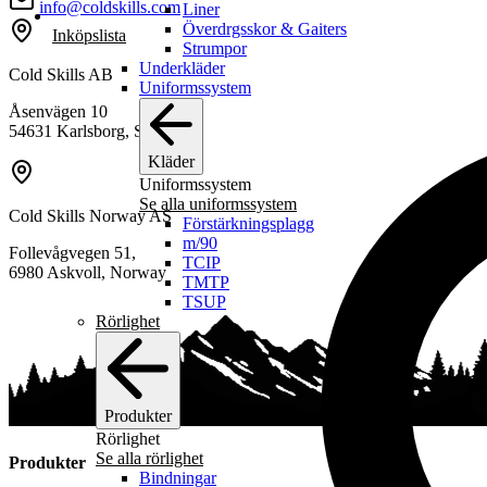
produktsidan
info@coldskills.com
Liner
Överdrgsskor & Gaiters
Inköpslista
Strumpor
Underkläder
Cold Skills AB
Uniformssystem
Åsenvägen 10
54631 Karlsborg, Sweden
Kläder
Uniformssystem
Se alla uniformssystem
Cold Skills Norway AS
Förstärkningsplagg
m/90
Follevågvegen 51,
TCIP
6980 Askvoll, Norway
TMTP
TSUP
Rörlighet
Produkter
Rörlighet
Se alla rörlighet
Produkter
Bindningar