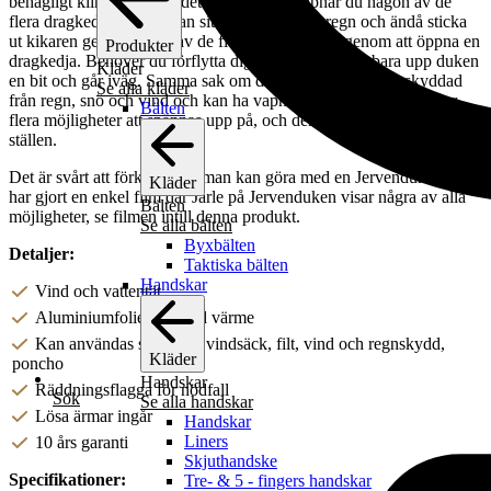
behagligt klimat och blir det för varmt så öppnar du någon av de
flera dragkedjorna. Du kan sitta skyddad från regn och ändå sticka
ut kikaren genom något av de flera öppningarna genom att öppna en
Produkter
dragkedja. Behöver du förflytta dig en bit så drar du bara upp duken
Kläder
en bit och går iväg. Samma sak om du är jägare, du sitter skyddad
Se alla kläder
från regn, snö och vind och kan ha vapnet redo. Jervenduken har
Bälten
flera möjligheter att spännas upp på, och den är förstärkt på flertalet
ställen.
Det är svårt att förklara vad man kan göra med en Jervenduk men vi
Kläder
har gjort en enkel film där Jarle på Jervenduken visar några av alla
Bälten
möjligheter, se filmen intill denna produkt.
Se alla bälten
Byxbälten
Detaljer:
Taktiska bälten
Handskar
Vind och vattentät
Aluminiumfolie för ökad värme
Kan användas som tarp, vindsäck, filt, vind och regnskydd,
Kläder
poncho
Handskar
Räddningsflagga för nödfall
Sök
Se alla handskar
Lösa ärmar ingår
Handskar
Liners
10 års garanti
Skjuthandske
Specifikationer:
Tre- & 5 - fingers handskar