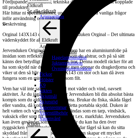
Fördjupande information, tekniska detaljer och dokument kopplade
Eldkraft
till produkten.
Se alla eldkraft
Här hittar ni specifikationer, underlag och svar på vanliga frågor
Ammunition
inför användning och upphandling.
Beskrivning
Orginal 143X143 cm Mountain Jervenduken Orginal – Det ultimata
Eldkraft
väderskyddet för alla uteaktiviteter.
Ammunition
Jervenduken Original är oisolerad men har en aluminiumfolie på
Se alla ammunition
insidan som reflekterar den värme som du alstrar, och på så sätt
Hagelammunition
känns den betydligt varmare än du tror. Denna modell räcker för att
Jaktammunition
ha som skydd när du sitter och står men öppnar du dragkedjorna och
Övningsammunition
viker ut den så blir den hela 143X143 cm stor och kan då även
Fickor
fungera som en mindre tarp och som filt.
Hölster
K9
Vem har väl inte saknat ett skydd mot väder och vind, oavsett
Sikten
aktivitet. Är du jägare då kommer Jervenduken bli din absolut bästa
Skjutmål
kompis som du aldrig lämnar hemma. Brukar du fiska, skåda fågel
Skjutstöd
eller vandra, då kommer du älska detta portabla skydd. Duken är
Vapenremmar
helt vatten och vindtät och kan användas som en tarp, vindsäck,
Vapentillbehör
vaksäck eller som filt som skydd mot t.ex. markfukt. Jervenduken
Vapenvård
kan även användas som en poncho där du kan ha den över
Kläder
ryggsäcken som regnskydd. Om du skådar fågel så kan du sitta
skyddad från regn, vind och kyla då duken skapar ett mycket