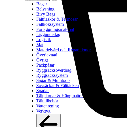
Bagar
Belysning
Bivy Bags
Fältflaskor & Termosar
Fältkökssystem
Förläggningsmaterial
Liggunderlag
Logistik
Mat
Materielvård och Reparationer
Överlevnad
Övrigt
Packpåsar
Ryggsäcksöverdrag
Ryggsäckssystem
Sågar & Multitools
Sovsäckar & Fälttäcken
Spadar
Tält, tarpar & Hängmattor
Tälttillbehör
Vattenrening
Verktyg