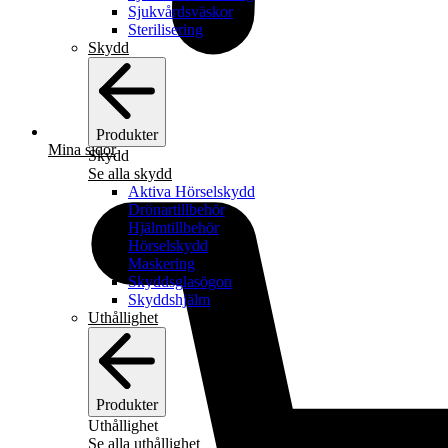
Sjukvårdsväskor
Sterilisering
Skydd
Produkter
Mina sidor
Skydd
Se alla skydd
Aktiva Hörselskydd
Drönartillbehör
Hjälmtillbehör
Hörselskydd
Maskering
Skyddsglasögon
Skyddshjälm
Uthållighet
Produkter
Uthållighet
Se alla uthållighet