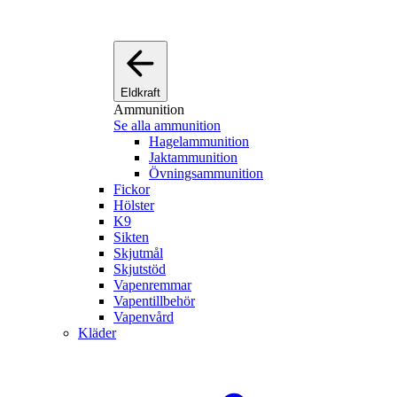
Eldkraft
Ammunition
Se alla ammunition
Hagelammunition
Jaktammunition
Övningsammunition
Fickor
Hölster
K9
Sikten
Skjutmål
Skjutstöd
Vapenremmar
Vapentillbehör
Vapenvård
Kläder