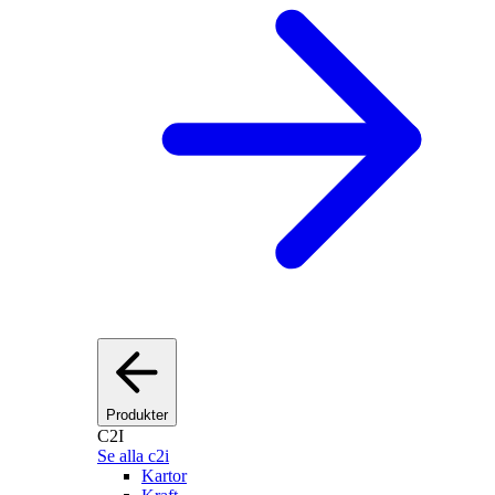
Produkter
C2I
Se alla c2i
Kartor