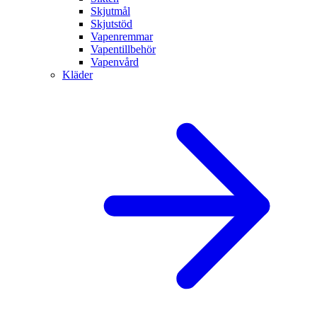
Skjutmål
Skjutstöd
Vapenremmar
Vapentillbehör
Vapenvård
Kläder