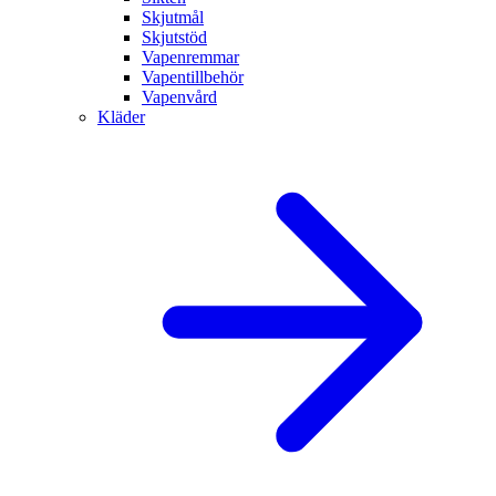
Skjutmål
Skjutstöd
Vapenremmar
Vapentillbehör
Vapenvård
Kläder