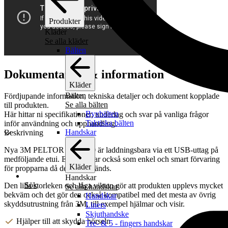
Produkter
Kläder
Se alla kläder
Bälten
Dokumentation & information
Kläder
Bälten
Fördjupande information, tekniska detaljer och dokument kopplade
Se alla bälten
till produkten.
Byxbälten
Här hittar ni specifikationer, underlag och svar på vanliga frågor
Taktiska bälten
inför användning och upphandling.
Handskar
Beskrivning
Nya 3M PELTOR EEP-100 är laddningsbara via ett USB-uttag på
medföljande etui. Etuiet tjänar också som enkel och smart förvaring
Kläder
för propparna då de inte används.
Handskar
Sök
Den lilla storleken och låga vikten gör att produkten upplevs mycket
Se alla handskar
bekväm och det gör den också kompatibel med det mesta av övrig
Handskar
skyddsutrustning från 3M, till exempel hjälmar och visir.
Liners
Skjuthandske
Hjälper till att skydda hörseln
Tre- & 5 - fingers handskar