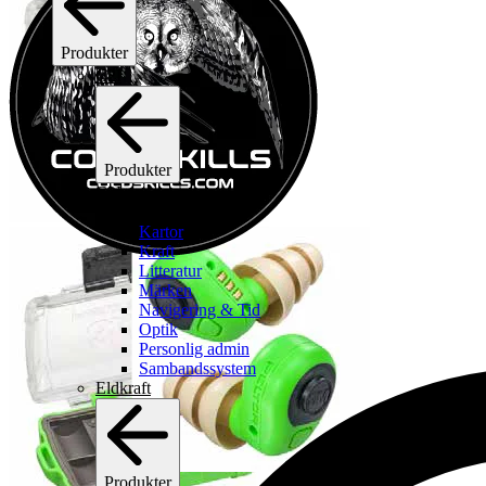
Produkter
C2I
Produkter
C2I
[
1
/
2
]
Se alla c2i
Kartor
Kraft
Litteratur
Märken
Navigering & Tid
Optik
Personlig admin
Sambandssystem
Eldkraft
Produkter