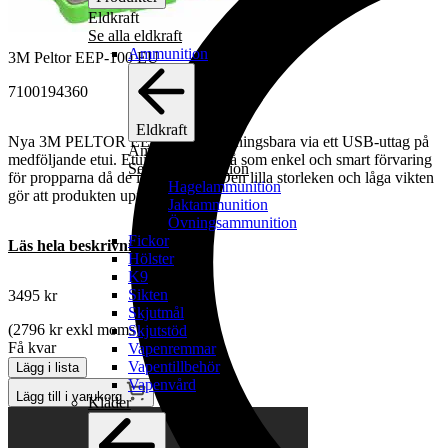
Eldkraft
Se alla eldkraft
Ammunition
3M Peltor EEP-100 EU
7100194360
Eldkraft
Nya 3M PELTOR EEP-100 är laddningsbara via ett USB-uttag på
Ammunition
medföljande etui. Etuiet tjänar också som enkel och smart förvaring
Se alla ammunition
för propparna då de inte används.Den lilla storleken och låga vikten
Hagelammunition
gör att produkten upplevs…
Jaktammunition
Övningsammunition
Fickor
Läs hela beskrivningen
Hölster
K9
Sikten
3495
kr
Skjutmål
(
2796
kr
exkl moms)
Skjutstöd
Få kvar
Vapenremmar
Vapentillbehör
Lägg i lista
Vapenvård
Lägg till i varukorg
Kläder