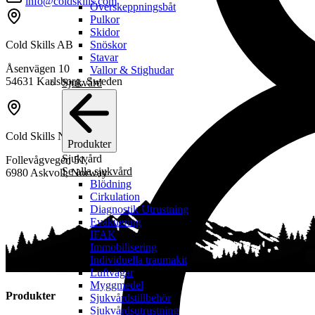
info@coldskills.com
Överskeppningsbåt
Pulkor
Skidor
Cold Skills AB
Snöskor
Stavar
Åsenvägen 10
Vallor & Stighudar
54631 Karlsborg, Sweden
Sjukvård
Cold Skills Norway AS
Produkter
Sjukvård
Follevågvegen 51,
Se alla sjukvård
6980 Askvoll, Norway
Blödning
Cirkulation
Diagnostik Utrustning
Evakuering
IFAK
Immobilisering
Individuella traumakit
Luftvägar
Myggmedel
Produkter
Sjukvårdstillbehör
Sjukvårdsutrustning