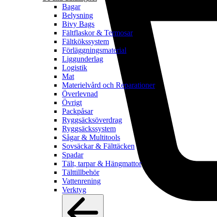
Bagar
Belysning
Bivy Bags
Fältflaskor & Termosar
Fältkökssystem
Förläggningsmaterial
Liggunderlag
Logistik
Mat
Materielvård och Reparationer
Överlevnad
Övrigt
Packpåsar
Ryggsäcksöverdrag
Ryggsäckssystem
Sågar & Multitools
Sovsäckar & Fälttäcken
Spadar
Tält, tarpar & Hängmattor
Tälttillbehör
Vattenrening
Verktyg