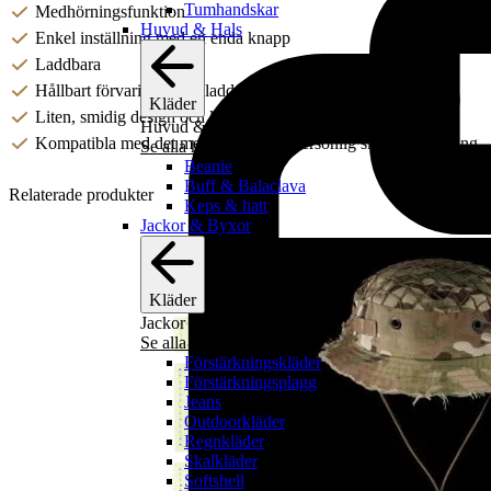
Tumhandskar
Medhörningsfunktion
Huvud & Hals
Enkel inställning med en enda knapp
Laddbara
Hållbart förvarings- och laddetui (IP54)
Kläder
Liten, smidig design och låg vikt
Huvud & Hals
Kompatibla med det mesta inom 3M Personlig skyddsutrustning
Se alla huvud & hals
Beanie
Buff & Balaclava
Relaterade produkter
Keps & hatt
Jackor & Byxor
Kläder
Jackor & Byxor
Se alla jackor & byxor
Förstärkningskläder
Förstärkningsplagg
Jeans
Outdoorkläder
Regnkläder
Skalkläder
Softshell