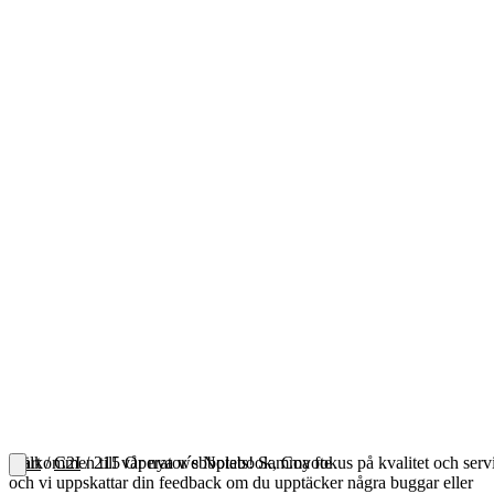
Välkommen till vår nya webbplats! Samma fokus på kvalitet och serv
Start
/
C2I
/ 215 Operator´s Notebook, Coyote
och vi uppskattar din feedback om du upptäcker några buggar eller