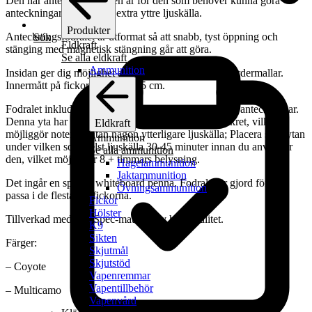
Den här anteckningsboken är för den som behöver kunna göra
anteckningar utan någon extra yttre ljuskälla.
Produkter
Anteckningsfodralet är utformat så att snabb, tyst öppning och
Sök
Eldkraft
stänging med magnetisk stängning går att göra.
Se alla eldkraft
Ammunition
Insidan ger dig möjlighet att hålla nio, minneskort / ordermallar.
Innermått på fickorna är 11 x 15 cm.
Fodralet inkluderar också en styv skrivyta för snabba anteckningar.
Denna yta har också förmågan att självbelysa i mörkret, vilket
Eldkraft
möjliggör notering utan någon ytterligare ljuskälla; Placera skrivytan
Ammunition
under vilken som helst ljuskälla 30-45 minuter innan du använder
Se alla ammunition
den, vilket möjliggör 8 + timmars belysning.
Hagelammunition
Jaktammunition
Det ingår en spetsig whiteboard penna. Fodralet är gjord för att
Övningsammunition
passa i de flesta benfickorna.
Fickor
Hölster
Tillverkad med Mil-Spec-material av hög kvalitet.
K9
Sikten
Färger:
Skjutmål
Skjutstöd
– Coyote
Vapenremmar
Vapentillbehör
– Multicamo
Vapenvård